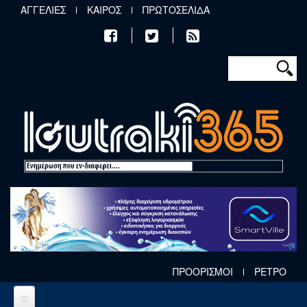
Παράκαμψη προς το κυρίως περιεχόμενο
ΑΓΓΕΛΙΕΣ
ΚΑΙΡΟΣ
ΠΡΩΤΟΣΕΛΙΔΑ
Φόρμα αν
Αναζήτηση
ΠΡΟΟΡΙΣΜΟΙ
ΡΕΤΡΟ