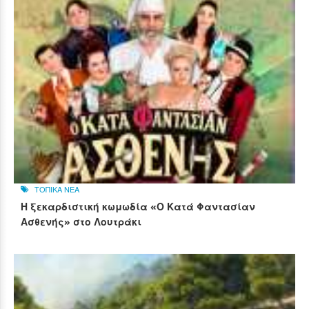
ΤΟΠΙΚΑ ΝΕΑ
Η ξεκαρδιστική κωμωδία «Ο Κατά Φαντασίαν
Ασθενής» στο Λουτράκι