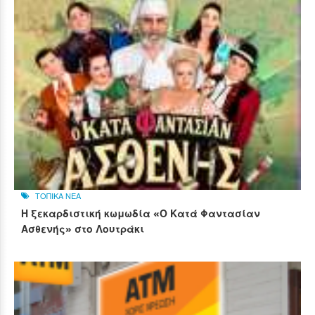
ΤΟΠΙΚΑ ΝΕΑ
Η ξεκαρδιστική κωμωδία «Ο Κατά Φαντασίαν
Ασθενής» στο Λουτράκι