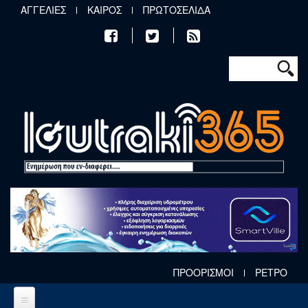
Παράκαμψη προς το κυρίως περιεχόμενο
ΑΓΓΕΛΙΕΣ
ΚΑΙΡΟΣ
ΠΡΩΤΟΣΕΛΙΔΑ
Φόρμα αν
Αναζήτηση
ΠΡΟΟΡΙΣΜΟΙ
ΡΕΤΡΟ