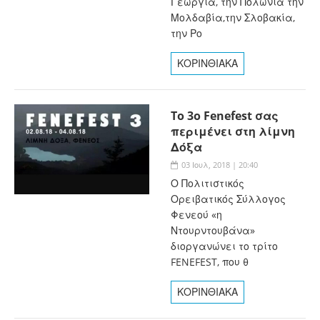
Γεωργία, την Πολωνία την
Μολδαβία,την Σλοβακία,
την Ρο
ΚΟΡΙΝΘΙΑΚΑ
To 3o Fenefest σας
περιμένει στη λίμνη
Δόξα
03 Ιουλ, 2018 | 20:40
Ο Πολιτιστικός
Ορειβατικός Σύλλογος
Φενεού «η
Ντουρντουβάνα»
διοργανώνει το τρίτο
FENEFEST, που θ
ΚΟΡΙΝΘΙΑΚΑ