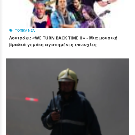
ΤΟΠΙΚΑ ΝΕΑ
Λουτράκι: «WE TURN BACK TIME II» - Μια μουσική
βραδιά γεμάτη αγαπημένες επιτυχίες