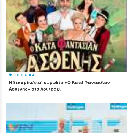
ΤΟΠΙΚΑ ΝΕΑ
Η ξεκαρδιστική κωμωδία «Ο Κατά Φαντασίαν
Ασθενής» στο Λουτράκι