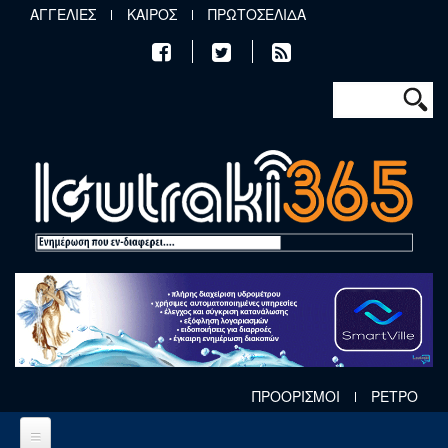
Παράκαμψη προς το κυρίως περιεχόμενο
ΑΓΓΕΛΙΕΣ
ΚΑΙΡΟΣ
ΠΡΩΤΟΣΕΛΙΔΑ
Φόρμα αν
Αναζήτηση
ΠΡΟΟΡΙΣΜΟΙ
ΡΕΤΡΟ