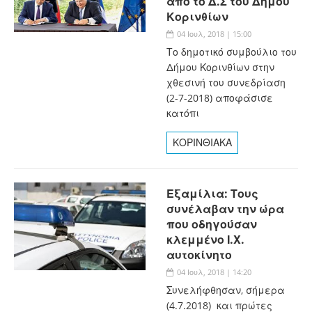
από το Δ.Σ του Δήμου
Κορινθίων
04 Ιουλ, 2018 | 15:00
Το δημοτικό συμβούλιο του
Δήμου Κορινθίων στην
χθεσινή του συνεδρίαση
(2-7-2018) αποφάσισε
κατόπι
ΚΟΡΙΝΘΙΑΚΑ
Εξαμίλια: Τους
συνέλαβαν την ώρα
που οδηγούσαν
κλεμμένο Ι.Χ.
αυτοκίνητο
04 Ιουλ, 2018 | 14:20
Συνελήφθησαν, σήμερα
(4.7.2018) και πρώτες