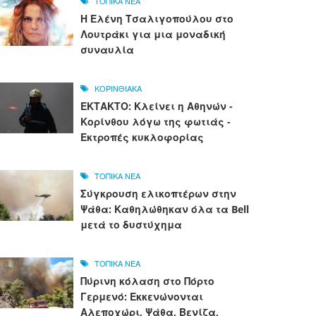
ΤΟΠΙΚΑ ΝΕΑ
Η Ελένη Τσαλιγοπούλου στο
Λουτράκι για μια μοναδική
συναυλία
ΚΟΡΙΝΘΙΑΚΑ
ΕΚΤΑΚΤΟ: Κλείνει η Αθηνών -
Κορίνθου λόγω της φωτιάς -
Εκτροπές κυκλοφορίας
ΤΟΠΙΚΑ ΝΕΑ
Σύγκρουση ελικοπτέρων στην
Ψάθα: Καθηλώθηκαν όλα τα Bell
μετά το δυστύχημα
ΤΟΠΙΚΑ ΝΕΑ
Πύρινη κόλαση στο Πόρτο
Γερμενό: Εκκενώνονται
Αλεποχώρι, Ψάθα, Βενίζα,