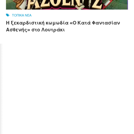
ΤΟΠΙΚΑ ΝΕΑ
Η ξεκαρδιστική κωμωδία «Ο Κατά Φαντασίαν
Ασθενής» στο Λουτράκι