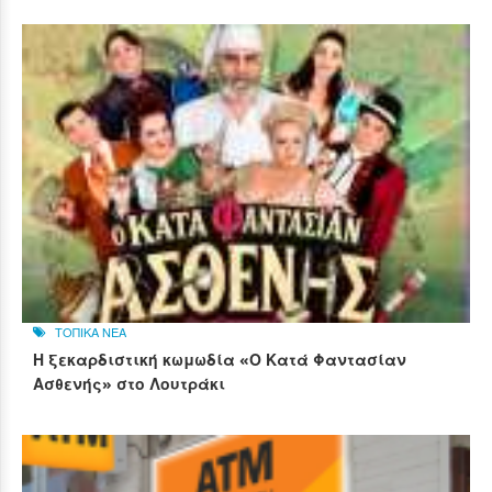
ΤΟΠΙΚΑ ΝΕΑ
Η ξεκαρδιστική κωμωδία «Ο Κατά Φαντασίαν
Ασθενής» στο Λουτράκι