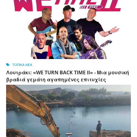
ΤΟΠΙΚΑ ΝΕΑ
Λουτράκι: «WE TURN BACK TIME II» - Μια μουσική
βραδιά γεμάτη αγαπημένες επιτυχίες