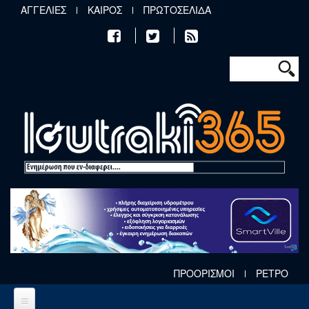
Παράκαμψη προς το κυρίως περιεχόμενο
ΑΓΓΕΛΙΕΣ
ΚΑΙΡΟΣ
ΠΡΩΤΟΣΕΛΙΔΑ
Φόρμα αν
Αναζήτηση
ΠΡΟΟΡΙΣΜΟΙ
ΡΕΤΡΟ