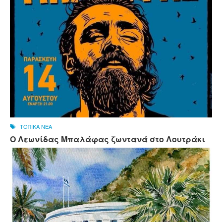
ΤΟΠΙΚΑ ΝΕΑ
Ο Λεωνίδας Μπαλάφας ζωντανά στο Λουτράκι