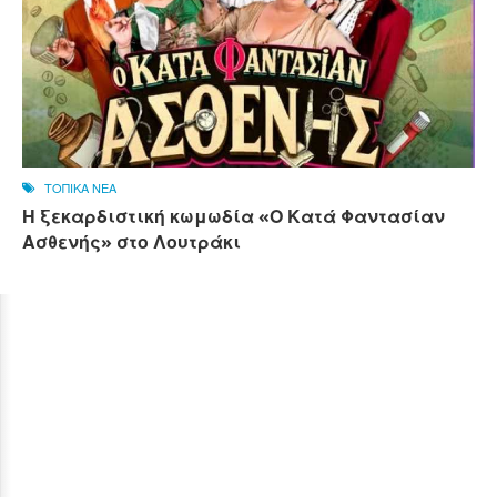
ΤΟΠΙΚΑ ΝΕΑ
Η ξεκαρδιστική κωμωδία «Ο Κατά Φαντασίαν
Ασθενής» στο Λουτράκι