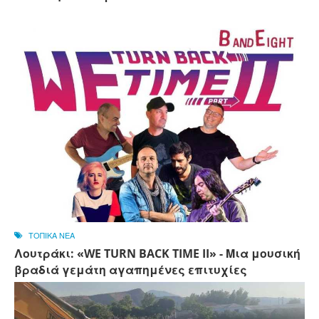
ΤΟΠΙΚΑ ΝΕΑ
Λουτράκι: «WE TURN BACK TIME II» - Μια μουσική
βραδιά γεμάτη αγαπημένες επιτυχίες