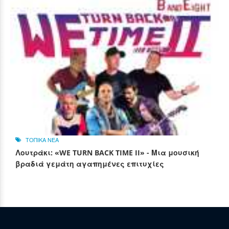
ΤΟΠΙΚΑ ΝΕΑ
Λουτράκι: «WE TURN BACK TIME II» - Μια μουσική
βραδιά γεμάτη αγαπημένες επιτυχίες