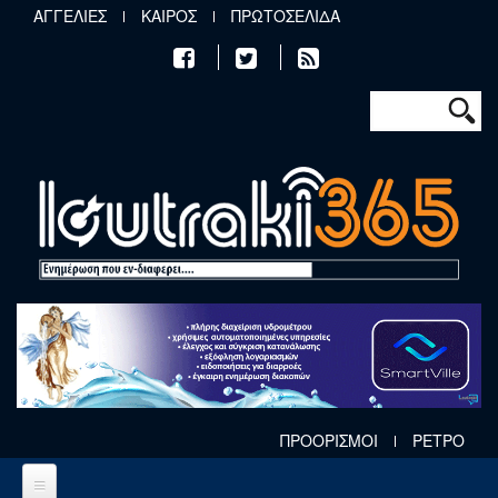
Παράκαμψη προς το κυρίως περιεχόμενο
ΑΓΓΕΛΙΕΣ
ΚΑΙΡΟΣ
ΠΡΩΤΟΣΕΛΙΔΑ
Φόρμα αν
Αναζήτηση
ΠΡΟΟΡΙΣΜΟΙ
ΡΕΤΡΟ