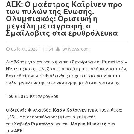
ΑΕΚ: Ο μαέστρος Καϊρίνεν προ
των πυλών της Ένωσης.
Ολυμπιακός: Οριστική η
μεγάλη μεταγραφή, ο
Σμαΐλοβιτς στα ερυθρόλευκα
05 Ιουλ, 2026 | 11:54
By
Newsroom
Διαβάστε για τα στοιχεία που ξεχώρισαν οι Ριμπάλτα –
Νίκολιτς και επέλεξαν των μαέστρο των πίσω γραμμών,
Καάν Καϊρίνεν. Ο Φινλανδός έρχεται για να γίνει το
πολυεργαλείο της κιτρινόμαυρης μεσαίας γραμμής.
Του Κώστα Κετσέρογλου
O διεθνής Φινλανδός,
Καάν Καϊρίνεν
(γεν. 1997, ύψος:
1,85μ. αριστεροπόδαρος) είναι ο εκλεκτός
του
Χαβιέρ
Ριμπάλτα
και του
Μάρκο
Νίκολιτς
για
την
ΑΕΚ
.