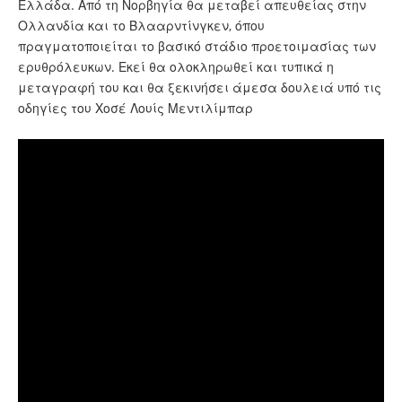
Ελλάδα. Από τη Νορβηγία θα μεταβεί απευθείας στην
Ολλανδία και το Βλααρντίνγκεν, όπου
πραγματοποιείται το βασικό στάδιο προετοιμασίας των
ερυθρόλευκων. Εκεί θα ολοκληρωθεί και τυπικά η
μεταγραφή του και θα ξεκινήσει άμεσα δουλειά υπό τις
οδηγίες του Χοσέ Λουίς Μεντιλίμπαρ