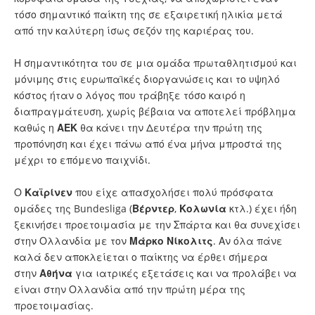
τόσο σημαντικό παίκτη της σε εξαιρετική ηλικία μετά
από την καλύτερη ίσως σεζόν της καριέρας του.
Η σημαντικότητα του σε μια ομάδα πρωταθλητισμού και
μόνιμης στις ευρωπαϊκές διοργανώσεις και το υψηλό
κόστος ήταν ο λόγος που τράβηξε τόσο καιρό η
διαπραγμάτευση, χωρίς βέβαια να αποτελεί πρόβλημα
καθώς η
ΑΕΚ
θα κάνει την Δευτέρα την πρώτη της
προπόνηση και έχει πάνω από ένα μήνα μπροστά της
μέχρι το επόμενο παιχνίδι.
Ο
Καϊρίνεν
που είχε απασχολήσει πολύ πρόσφατα
ομάδες της Bundesliga (
Βέρντερ
,
Κολωνία
κτλ.) έχει ήδη
ξεκινήσει προετοιμασία με την Σπάρτα και θα συνεχίσει
στην Ολλανδία με τον
Μάρκο
Νίκολιτς
. Αν όλα πάνε
καλά δεν αποκλείεται ο παίκτης να έρθει σήμερα
στην
Αθήνα
για ιατρικές εξετάσεις και να προλάβει να
είναι στην Ολλανδία από την πρώτη μέρα της
προετοιμασίας.