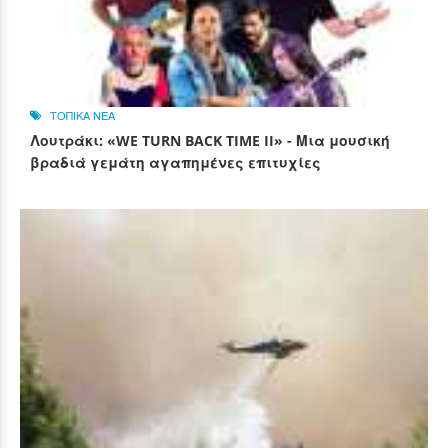
ΤΟΠΙΚΑ ΝΕΑ
Λουτράκι: «WE TURN BACK TIME II» - Μια μουσική
βραδιά γεμάτη αγαπημένες επιτυχίες