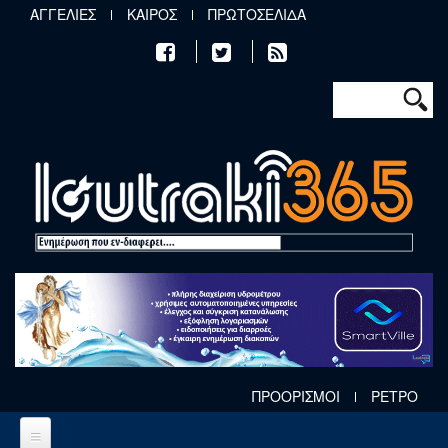
Παράκαμψη προς το κυρίως περιεχόμενο
ΑΓΓΕΛΙΕΣ
ΚΑΙΡΟΣ
ΠΡΩΤΟΣΕΛΙΔΑ
Φόρμα αν
Αναζήτηση
ΠΡΟΟΡΙΣΜΟΙ
ΡΕΤΡΟ