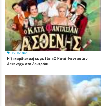
ΤΟΠΙΚΑ ΝΕΑ
Η ξεκαρδιστική κωμωδία «Ο Κατά Φαντασίαν
Ασθενής» στο Λουτράκι