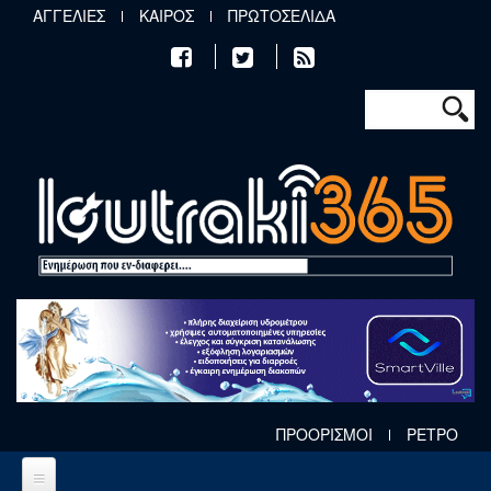
Παράκαμψη προς το κυρίως περιεχόμενο
ΑΓΓΕΛΙΕΣ
ΚΑΙΡΟΣ
ΠΡΩΤΟΣΕΛΙΔΑ
Φόρμα αν
Αναζήτηση
ΠΡΟΟΡΙΣΜΟΙ
ΡΕΤΡΟ