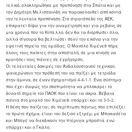
τελικό, ολοκληρώθηκε με προπόνηση στα Σπάτα και με
τον Δημήτρη Μελισσανίδη να παρακολουθεί από κοντά
την τελευταία προπόνηση. Στο στρατόπεδο της ΑΕΚ,
επικρατεί δίψα για την αναμέτρηση και για ρεβάνς σε
μια χρονιά που το Κύπελλο, δεν θα τα διορθώσει όλα,
αλλά σίγουρα θα βελτιώσει πολύ την εικόνα για την
εφετινή πορεία της ομάδας. Ο Μανόλο Χιμένεθ πήρε
όλους τους παίκτες στην αποστολή, σε μια κίνηση να
κρατήσει τους πάντες σε εγρήγορση.
Οι τελευταίες δοκιμές του Ανδαλουσιανού τεχνικού,
φανερώνουν την πρόθεσή του να παίξει με τετράδα
στην άμυνα, σε έναν σχηματισμό 4-4-1-1. Ένα σύστημα
που έχει σαφώς την σκοπιμότητα να μπλοκάρει το
δυνατό σημείο του ΠΑΟΚ που είναι τα άκρα. Βέβαια
πάντα στο μυαλό του Χιμένεθ, υπάρχει και το 3-5-2.
Η θέση που παίζεται, σε περίπτωση πάντως που επιλέξει
το πρώτο σχήμα, είναι του δεξιού εξτρέμ, με Μπακασέτα
και Μπογέ να διεκδικούν την πτέρυγα μπροστά, ενώ
υπάρχει και ο Γκάλο.