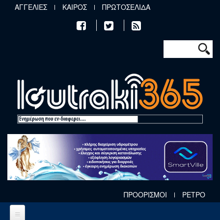
Παράκαμψη προς το κυρίως περιεχόμενο
ΑΓΓΕΛΙΕΣ
ΚΑΙΡΟΣ
ΠΡΩΤΟΣΕΛΙΔΑ
Φόρμα αν
Αναζήτηση
ΠΡΟΟΡΙΣΜΟΙ
ΡΕΤΡΟ