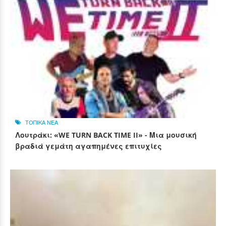
ΤΟΠΙΚΑ ΝΕΑ
Λουτράκι: «WE TURN BACK TIME II» - Μια μουσική
βραδιά γεμάτη αγαπημένες επιτυχίες