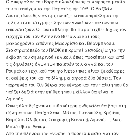
Ο Δικέφαλος του Βορρά ολοκλήρωσε την προετοιμασία
του το απόγευμα της Παρασκευής 10/5. Ο Ραζβάν
Λουτσέσκου, δεν αντιμετωπίζει κάποιο πρόβλημα της
τελευταίας στιγμής πλην των γνωστών παικτών που
απουσιάζουν. Ο Πρωταθλητής θα παραταχθεί δίχως τον
αρχηγό του, τον Αντελίνο Βιεϊρίνια και τους
μακροχρόνια απόντες Μαουρίσιο και Βέρνμπλουμ.
Στο στρατόπεδο του ΠΑΟΚ επικρατεί αισιοδοξία για την
έκβαση του σημερινού τελικού, όπως προκύπτει και από
τις δηλώσεις όλων των παικτών του, αλλά και του
Ρουμάνου τεχνικού που φαίνεται πως είναι ξεκάθαρες
οι σκέψεις του και το δίλημμα αφορά δύο θέσεις. Τον
παρτενέρ του Ολιβέιρα στο κέντρο και τον παίκτη που θα
παίξει δεξιά στην επίθεση που μάλλον θα είναι ο
Λημνιός.
Όπως όλα δείχνουν η πιθανότερη ενδεκάδα θα βρει στη
σέντρα τους: Πασχαλάκη, Μάτος, Γιαννούλη, Κρέσπο,
Βαρέλα, Ολιβέιρα, Σάκχοφ (ή Κάνιας), Λημνιό, Πέλκα,
Μπίσεσβαρ, Άκπομ.
Από την πλευρά της Ένωσης, η προετοιμασία για τον