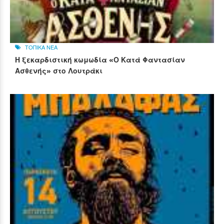
ΤΟΠΙΚΑ ΝΕΑ
Η ξεκαρδιστική κωμωδία «Ο Κατά Φαντασίαν
Ασθενής» στο Λουτράκι