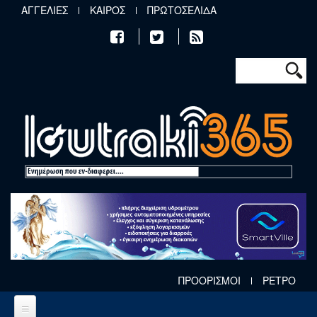
Παράκαμψη προς το κυρίως περιεχόμενο
ΑΓΓΕΛΙΕΣ
ΚΑΙΡΟΣ
ΠΡΩΤΟΣΕΛΙΔΑ
Φόρμα αν
Αναζήτηση
ΠΡΟΟΡΙΣΜΟΙ
ΡΕΤΡΟ