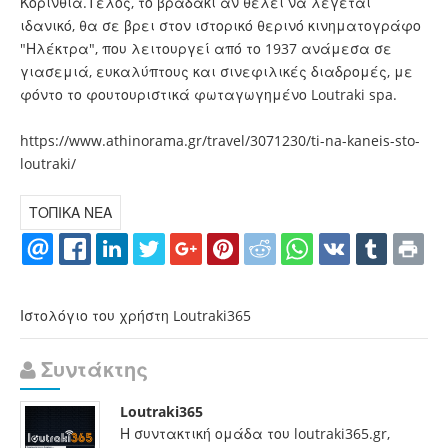
Κορινθία.Τέλος, το βραδάκι αν θέλει να λέγεται
ιδανικό, θα σε βρει στον ιστορικό θερινό κινηματογράφο
"Ηλέκτρα", που λειτουργεί από το 1937 ανάμεσα σε
γιασεμιά, ευκαλύπτους και σινεφιλικές διαδρομές, με
φόντο το φουτουριστικά φωταγωγημένο Loutraki spa.
https://www.athinorama.gr/travel/3071230/ti-na-kaneis-sto-
loutraki/
ΤΟΠΙΚΑ ΝΕΑ
Ιστολόγιο του χρήστη Loutraki365
Συντάκτης
Loutraki365
Η συντακτική ομάδα του loutraki365.gr,