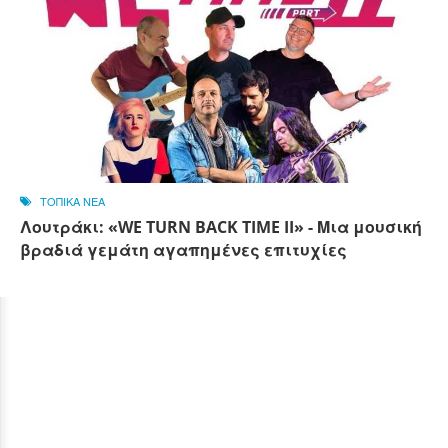
ΤΟΠΙΚΑ ΝΕΑ
Λουτράκι: «WE TURN BACK TIME II» - Μια μουσική
βραδιά γεμάτη αγαπημένες επιτυχίες