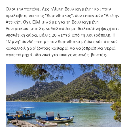
Όλοι την πατάνε. Λες "Λίμνη Βουλιαγμένη" και πριν
προλάβεις να πεις "Κορινθιακός", σου απαντούν "Α, στην
Αττική;". Όχι. Εδώ μιλάμε για τη Βουλιαγμένη
Λουτρακίου, μια λιμνοθάλασσα με θαλασσινή ψυχή και
νησιώτικη αύρα, μόλις 20 λεπτά από τη λουτρόπολη. Η
"λίμνη” συνδέεται με τον Κορινθιακό μέσω ενός στενού
καναλιού, χαρίζοντας καθαρά, γαλαζοπράσινα νερά,
αρκετά ρηχά, ιδανικά για οικογενειακές βουτιές.