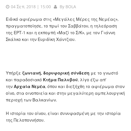
04 Σεπ, 2018 | 15:00
By
BOLA
Ειδικό αφιέρωμα στις «Μεγάλες Μέρες της Νεμέας»,
πραγματοποίησε, το πρωί του Σαββάτου, η τηλεόραση
της ΕΡΤ-1 και η εκπομπή «Μαζί το Σ/Κ», με τον Γιάννη
Σκάλκο και την Ευριδίκη Χάντζιου.
Υπήρξε
ζωντανή, δορυφορική σύνδεση
με το γνωστό
και παραδοσιακό
Κτήμα Παλυβού
, λίγο έξω απ’
την
Αρχαία Νεμέα
, όπου και διεξήχθη το αφιέρωμα στον
οίνο, στα οινοποιεία και στην μεγαλύτερη αμπελουργική
περιοχή των Βαλκανίων.
Η ιστορία του οίνου, είναι συνυφασμένη με την ιστορία
της Πελοποννήσου.