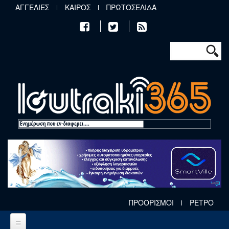
Παράκαμψη προς το κυρίως περιεχόμενο
ΑΓΓΕΛΙΕΣ
ΚΑΙΡΟΣ
ΠΡΩΤΟΣΕΛΙΔΑ
Φόρμα αν
Αναζήτηση
ΠΡΟΟΡΙΣΜΟΙ
ΡΕΤΡΟ