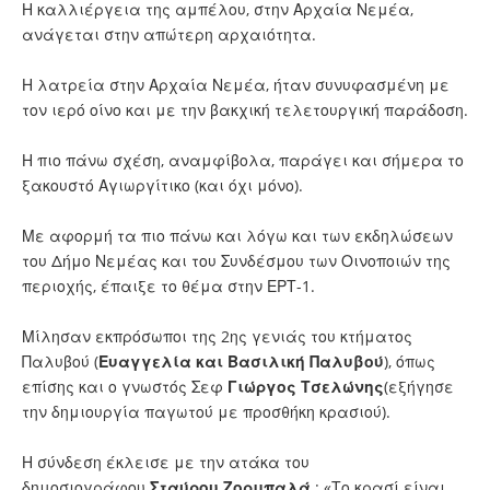
Η καλλιέργεια της αμπέλου, στην Αρχαία Νεμέα,
ανάγεται στην απώτερη αρχαιότητα.
Η λατρεία στην Αρχαία Νεμέα, ήταν συνυφασμένη με
τον ιερό οίνο και με την βακχική τελετουργική παράδοση.
Η πιο πάνω σχέση, αναμφίβολα, παράγει και σήμερα το
ξακουστό Αγιωργίτικο (και όχι μόνο).
Με αφορμή τα πιο πάνω και λόγω και των εκδηλώσεων
του Δήμο Νεμέας και του Συνδέσμου των Οινοποιών της
περιοχής, έπαιξε το θέμα στην ΕΡΤ-1.
Μίλησαν εκπρόσωποι της 2ης γενιάς του κτήματος
Παλυβού (
Ευαγγελία και Βασιλική Παλυβού
), όπως
επίσης και ο γνωστός Σεφ
Γιώργος Τσελώνης
(εξήγησε
την δημιουργία παγωτού με προσθήκη κρασιού).
Η σύνδεση έκλεισε με την ατάκα του
δημοσιογράφου
Σταύρου Ζορμπαλά
: «Το κρασί είναι