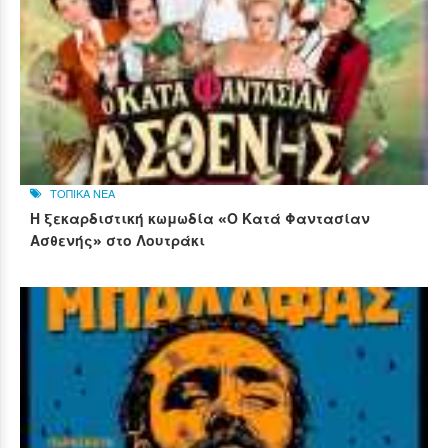
ΤΟΠΙΚΑ ΝΕΑ
Η ξεκαρδιστική κωμωδία «Ο Κατά Φαντασίαν
Ασθενής» στο Λουτράκι