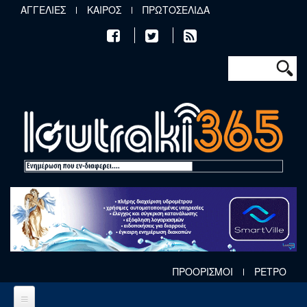
Παράκαμψη προς το κυρίως περιεχόμενο
ΑΓΓΕΛΙΕΣ
ΚΑΙΡΟΣ
ΠΡΩΤΟΣΕΛΙΔΑ
Φόρμα αν
Αναζήτηση
ΠΡΟΟΡΙΣΜΟΙ
ΡΕΤΡΟ