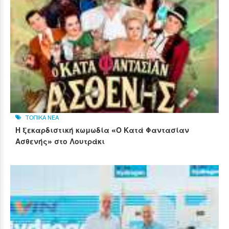
ΤΟΠΙΚΑ ΝΕΑ
Η ξεκαρδιστική κωμωδία «Ο Κατά Φαντασίαν
Ασθενής» στο Λουτράκι