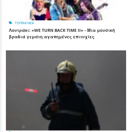
ΤΟΠΙΚΑ ΝΕΑ
Λουτράκι: «WE TURN BACK TIME II» - Μια μουσική
βραδιά γεμάτη αγαπημένες επιτυχίες