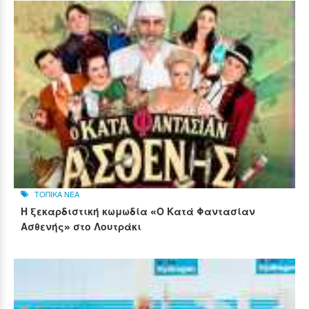
ΤΟΠΙΚΑ ΝΕΑ
Η ξεκαρδιστική κωμωδία «Ο Κατά Φαντασίαν
Ασθενής» στο Λουτράκι