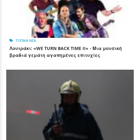
ΤΟΠΙΚΑ ΝΕΑ
Λουτράκι: «WE TURN BACK TIME II» - Μια μουσική
βραδιά γεμάτη αγαπημένες επιτυχίες