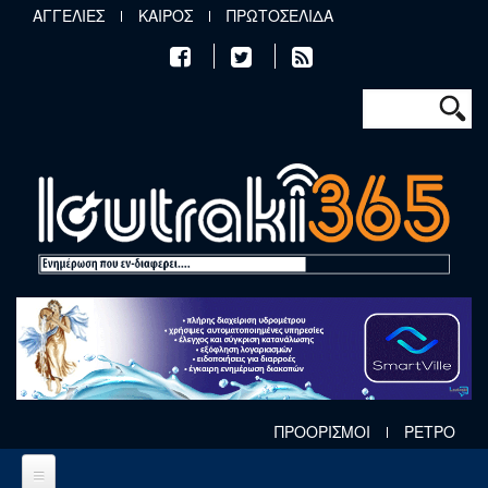
Παράκαμψη προς το κυρίως περιεχόμενο
ΑΓΓΕΛΙΕΣ
ΚΑΙΡΟΣ
ΠΡΩΤΟΣΕΛΙΔΑ
Φόρμα αν
Αναζήτηση
ΠΡΟΟΡΙΣΜΟΙ
ΡΕΤΡΟ