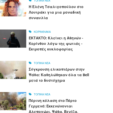
ΤΟΠΙΚΑ ΝΕΑ
Η Ελένη Τσαλιγοπούλου στο
Λουτράκι για μια μοναδική
συναυλία
ΚΟΡΙΝΘΙΑΚΑ
ΕΚΤΑΚΤΟ: Κλείνει η Αθηνών -
Κορίνθου λόγω της φωτιάς -
Εκτροπές κυκλοφορίας
ΤΟΠΙΚΑ ΝΕΑ
Σύγκρουση ελικοπτέρων στην
Ψάθα: Καθηλώθηκαν όλα τα Bell
μετά το δυστύχημα
ΤΟΠΙΚΑ ΝΕΑ
Πύρινη κόλαση στο Πόρτο
Γερμενό: Εκκενώνονται
Αλεποχώρι, Ψάθα, Βενίζα,