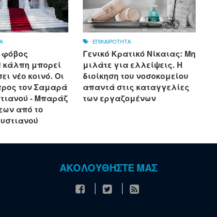
Α
ΕΠΙΚΑΙΡΟΤΗΤΑ
 φόβος
Γενικό Κρατικό Νίκαιας: Μη
Η κάλπη μπορεί
μιλάτε για ελλείψεις. Η
ει νέο κοινό. Οι
διοίκηση του νοσοκομείου
προς τον Σαμαρά
απαντά στις καταγγελίες
τιανού - Μπαράζ
των εργαζομένων
ων από το
υστιανού
ΑΚΟΛΟΥΘΗΣΤΕ ΜΑΣ