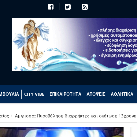
ΜΒΟΥΛΙΑ
CITY VIBE
ΕΠΙΚΑΙΡΟΤΗΤΑ
ΑΠΟΨΕΙΣ
ΑΘΛΗΤΙΚΑ
αίος
Αμφισσα: Πυροβόλησε διαρρήκτες και σκότωσε 13χρονη 