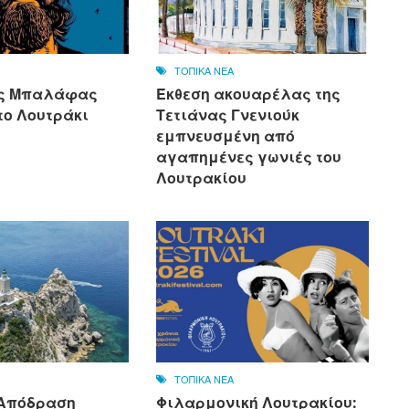
ΤΟΠΙΚΑ ΝΕΑ
ας Μπαλάφας
Έκθεση ακουαρέλας της
το Λουτράκι
Τετιάνας Γνενιούκ
εμπνευσμένη από
αγαπημένες γωνιές του
Λουτρακίου
ΤΟΠΙΚΑ ΝΕΑ
 Απόδραση
Φιλαρμονική Λουτρακίου: