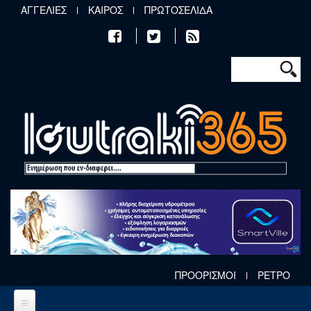
Παράκαμψη προς το κυρίως περιεχόμενο
ΑΓΓΕΛΙΕΣ
ΚΑΙΡΟΣ
ΠΡΩΤΟΣΕΛΙΔΑ
Φόρμα αν
Αναζήτηση
ΠΡΟΟΡΙΣΜΟΙ
ΡΕΤΡΟ