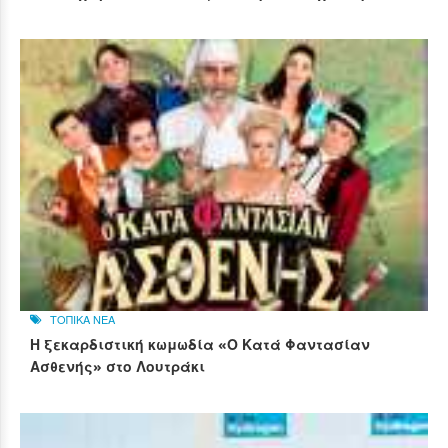
ΤΟΠΙΚΑ ΝΕΑ
Η ξεκαρδιστική κωμωδία «Ο Κατά Φαντασίαν
Ασθενής» στο Λουτράκι