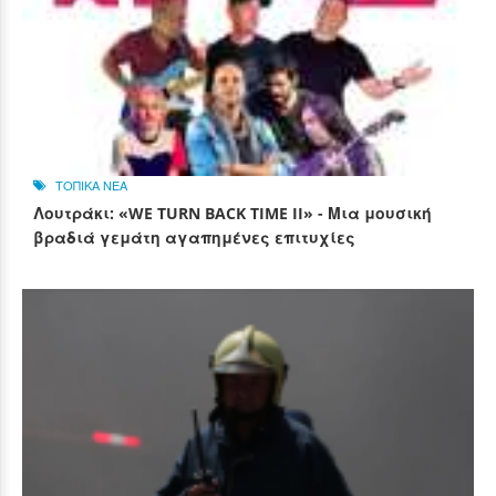
ΤΟΠΙΚΑ ΝΕΑ
Λουτράκι: «WE TURN BACK TIME II» - Μια μουσική
βραδιά γεμάτη αγαπημένες επιτυχίες