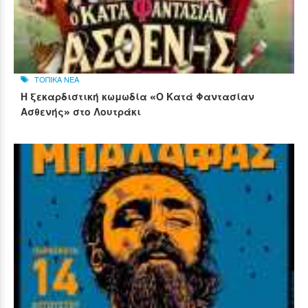
ΤΟΠΙΚΑ ΝΕΑ
Η ξεκαρδιστική κωμωδία «Ο Κατά Φαντασίαν
Ασθενής» στο Λουτράκι