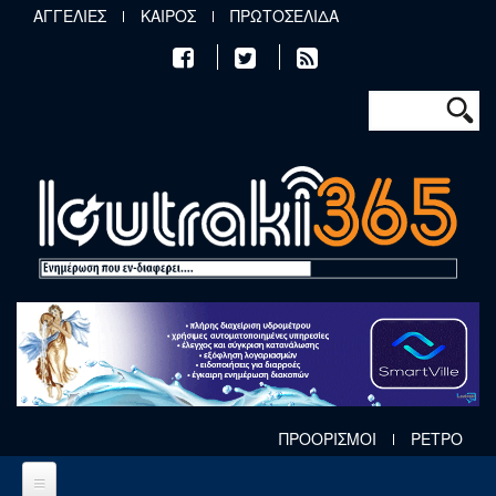
Παράκαμψη προς το κυρίως περιεχόμενο
ΑΓΓΕΛΙΕΣ
ΚΑΙΡΟΣ
ΠΡΩΤΟΣΕΛΙΔΑ
Φόρμα αν
Αναζήτηση
ΠΡΟΟΡΙΣΜΟΙ
ΡΕΤΡΟ