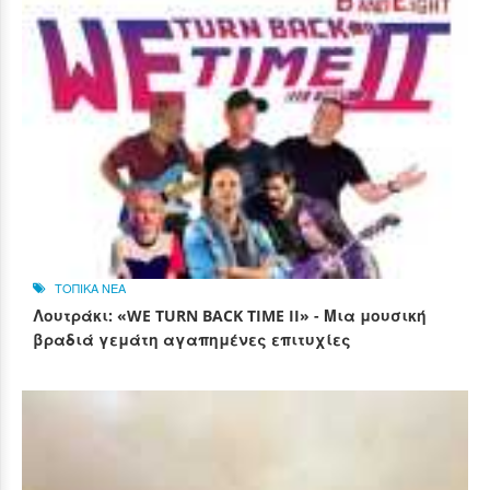
ΤΟΠΙΚΑ ΝΕΑ
Λουτράκι: «WE TURN BACK TIME II» - Μια μουσική
βραδιά γεμάτη αγαπημένες επιτυχίες