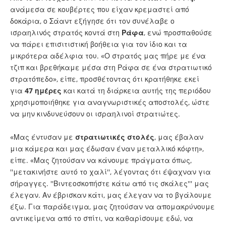
ανάμεσα σε κουβέρτες που είχαν κρεμαστεί από
δοκάρια, ο Σάαντ εξήγησε ότι τον συνέλαβε ο
ισραηλινός στρατός κοντά στη
Ράφα
, ενώ προσπαθούσε
να πάρει επισιτιστική βοήθεια για τον ίδιο και τα
μικρότερα αδέλφια του. «Ο στρατός μας πήρε με ένα
τζιπ και βρεθήκαμε μέσα στη Ράφα σε ένα στρατιωτικό
στρατόπεδο», είπε, προσθέτοντας ότι κρατήθηκε εκεί
για
47 ημέρες
και κατά τη διάρκεια αυτής της περιόδου
χρησιμοποιήθηκε για αναγνωριστικές αποστολές, ώστε
να μην κινδυνεύσουν οι ισραηλινοί στρατιώτες.
«Μας έντυσαν με
στρατιωτικές
στολές
, μας έβαλαν
μια κάμερα και μας έδωσαν έναν μεταλλικό κόφτη»,
είπε. «Μας ζητούσαν να κάνουμε πράγματα όπως,
''μετακινήστε αυτό το χαλί'', λέγοντας ότι έψαχναν για
σήραγγες. ''Βιντεοσκοπήστε κάτω από τις σκάλες''' μας
έλεγαν. Αν έβρισκαν κάτι, μας έλεγαν να το βγάλουμε
έξω. Για παράδειγμα, μας ζητούσαν να απομακρύνουμε
αντικείμενα από το σπίτι, να καθαρίσουμε εδώ, να