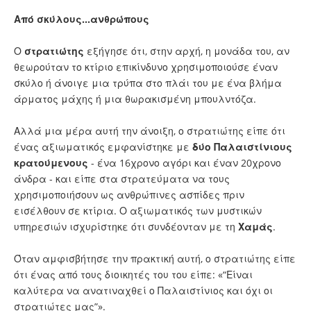
Από σκύλους...ανθρώπους
Ο
στρατιώτης
εξήγησε ότι, στην αρχή, η μονάδα του, αν
θεωρούταν το κτίριο επικίνδυνο χρησιμοποιούσε έναν
σκύλο ή άνοιγε μια τρύπα στο πλάι του με ένα βλήμα
άρματος μάχης ή μια θωρακισμένη μπουλντόζα.
Αλλά μια μέρα αυτή την άνοιξη, ο στρατιώτης είπε ότι
ένας αξιωματικός εμφανίστηκε με
δύο Παλαιστίνιους
κρατούμενους
- ένα 16χρονο αγόρι και έναν 20χρονο
άνδρα - και είπε στα στρατεύματα να τους
χρησιμοποιήσουν ως ανθρώπινες ασπίδες πριν
εισέλθουν σε κτίρια. Ο αξιωματικός των μυστικών
υπηρεσιών ισχυρίστηκε ότι συνδέονταν με τη
Χαμάς
.
Όταν αμφισβήτησε την πρακτική αυτή, ο στρατιώτης είπε
ότι ένας από τους διοικητές του του είπε: «“Είναι
καλύτερα να ανατιναχθεί ο Παλαιστίνιος και όχι οι
στρατιώτες μας”».