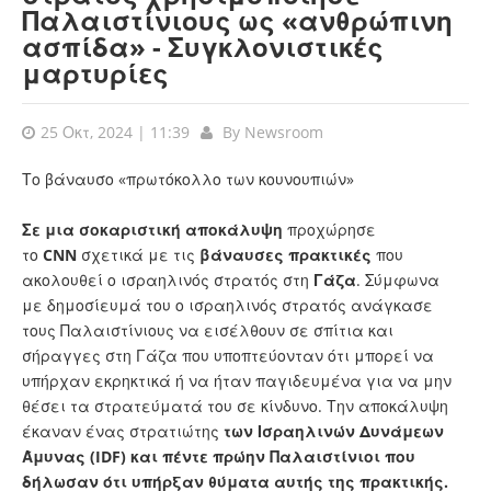
Παλαιστίνιους ως «ανθρώπινη
ασπίδα» - Συγκλονιστικές
μαρτυρίες
25 Οκτ, 2024 | 11:39
By
Newsroom
Το βάναυσο «πρωτόκολλο των κουνουπιών»
Σε μια σοκαριστική αποκάλυψη
προχώρησε
το
CNN
σχετικά με τις
βάναυσες
πρακτικές
που
ακολουθεί ο ισραηλινός στρατός στη
Γάζα
. Σύμφωνα
με δημοσίευμά του ο ισραηλινός στρατός ανάγκασε
τους Παλαιστίνιους να εισέλθουν σε σπίτια και
σήραγγες στη Γάζα που υποπτεύονταν ότι μπορεί να
υπήρχαν εκρηκτικά ή να ήταν παγιδευμένα για να μην
θέσει τα στρατεύματά του σε κίνδυνο. Την αποκάλυψη
έκαναν ένας στρατιώτης
των Ισραηλινών Δυνάμεων
Άμυνας (IDF) και πέντε πρώην Παλαιστίνιοι που
δήλωσαν ότι υπήρξαν θύματα αυτής της πρακτικής.