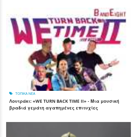
ΤΟΠΙΚΑ ΝΕΑ
Λουτράκι: «WE TURN BACK TIME II» - Μια μουσική
βραδιά γεμάτη αγαπημένες επιτυχίες