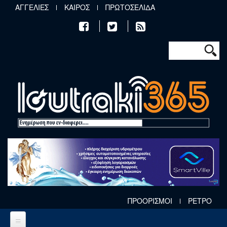
Παράκαμψη προς το κυρίως περιεχόμενο
ΑΓΓΕΛΙΕΣ
ΚΑΙΡΟΣ
ΠΡΩΤΟΣΕΛΙΔΑ
Φόρμα αν
Αναζήτηση
ΠΡΟΟΡΙΣΜΟΙ
ΡΕΤΡΟ