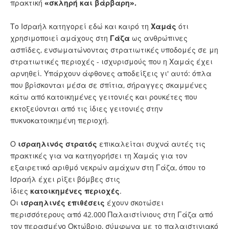
πρακτική
«σκληρή και βάρβαρη».
Το Ισραήλ κατηγορεί εδώ και καιρό τη
Χαμάς
ότι
χρησιμοποιεί αμάχους στη
Γάζα
ως ανθρώπινες
ασπίδες, ενσωματώνοντας στρατιωτικές υποδομές σε μη
στρατιωτικές περιοχές - ισχυρισμούς που η Χαμάς έχει
αρνηθεί. Υπάρχουν άφθονες αποδείξεις γι' αυτό: όπλα
που βρίσκονται μέσα σε σπίτια, σήραγγες σκαμμένες
κάτω από κατοικημένες γειτονιές και ρουκέτες που
εκτοξεύονται από τις ίδιες γειτονιές στην
πυκνοκατοικημένη περιοχή.
Ο
ισραηλινός στρατός
επικαλείται συχνά αυτές τις
πρακτικές για να κατηγορήσει τη Χαμάς για τον
εξαιρετικό αριθμό νεκρών αμάχων στη Γάζα, όπου το
Ισραήλ έχει ρίξει βόμβες στις
ίδιες
κατοικημένες
περιοχές
.
Οι
ισραηλινές
επιθέσεις
έχουν σκοτώσει
περισσότερους από 42.000 Παλαιστίνιους στη Γάζα από
τον περασμένο Οκτώβριο, σύμφωνα με το παλαιστινιακό