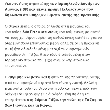
έκαναν ένας στρατιώτης
των Ισραηλινών Δυνάμεων
Άμυνας (IDF) και πέντε πρώην Παλαιστίνιοι που
δήλωσαν ότι υπήρξαν θύματα αυτής της πρακτικής.
Ο
στρατιώτης
, ο οποίος δήλωσε ότι η μονάδα του
κρατούσε
δύο Παλαιστίνιους
κρατούμενους με σκοπό
να τους χρησιμοποιήσει ως ανθρώπινες ασπίδες για να
διερευνήσουν επικίνδυνα μέρη, δήλωσε ότι η πρακτική
αυτή ήταν διαδεδομένη μεταξύ των ισραηλινών
μονάδων στη Γάζα. Ήταν τόσο διαδεδομένη στον
ισραηλινό στρατό που είχε όνομα: «πρωτόκολλο
κουνουπιών».
Η
ακριβής κλίμακα
και η έκταση της πρακτικής αυτής
από τον ισραηλινό στρατό δεν είναι γνωστή. Αλλά η
μαρτυρία τόσο του στρατιώτη όσο και πέντε πολιτών
δείχνει ότι ήταν ευρέως διαδεδομένη σε όλη την
επικράτεια:
στη βόρεια Γάζα, την πόλη της Γάζας, το
Χαν Γιουνίς και τη Ράφα.