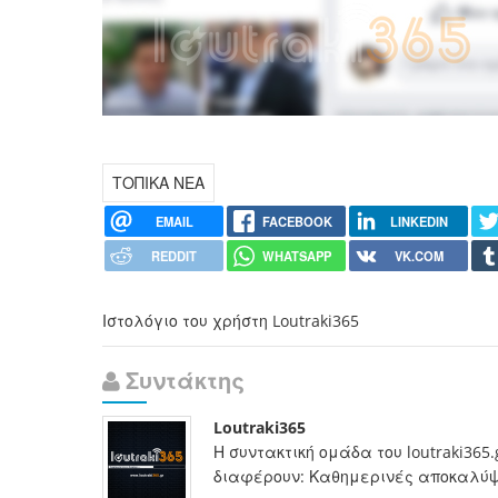
ΤΟΠΙΚΑ ΝΕΑ
EMAIL
FACEBOOK
LINKEDIN
REDDIT
WHATSAPP
VK.COM
Ιστολόγιο του χρήστη Loutraki365
Συντάκτης
Loutraki365
Η συντακτική ομάδα του loutraki365
διαφέρουν: Καθημερινές αποκαλύψει