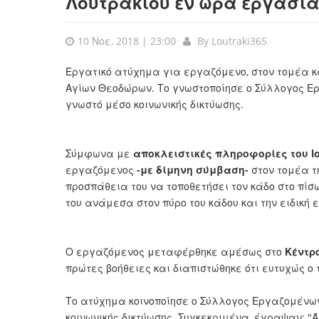
Λουτρακίου εν ώρα εργασία
10 Νοε, 2018 | 23:00
By
Loutraki365
Εργατικό ατύχημα για εργαζόμενο, στον τομέα κ
Αγίων Θεοδώρων. Το γνωστοποίησε ο Σύλλογος Ερ
γνωστό μέσο κοινωνικής δικτύωσης.
Σύμφωνα με
αποκλειστικές πληροφορίες του lou
εργαζόμενος
-με δίμηνη σύμβαση-
στον τομέα τ
προσπάθεια του να τοποθετήσει τον κάδο στο πί
του ανάμεσα στον πύρο του κάδου και την ειδική 
Ο εργαζόμενος μεταφέρθηκε αμέσως στο
Κέντρ
πρώτες βοήθειες και διαπιστώθηκε ότι ευτυχώς ο
Το ατύχημα κοινοποίησε ο Σύλλογος Εργαζομένων
κοινωνικής δικτύωσης. Συγκεκριμένα, έγραψαν: 