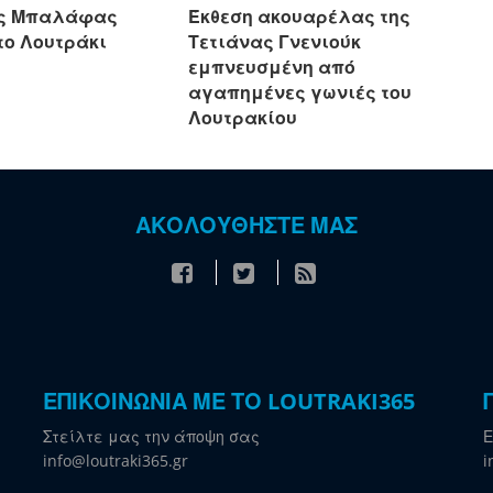
ας Μπαλάφας
Έκθεση ακουαρέλας της
το Λουτράκι
Τετιάνας Γνενιούκ
εμπνευσμένη από
αγαπημένες γωνιές του
Λουτρακίου
ΑΚΟΛΟΥΘΗΣΤΕ ΜΑΣ
ΕΠΙΚΟΙΝΩΝΙΑ ΜΕ ΤΟ LOUTRAKI365
Στείλτε μας την άποψη σας
Ε
info@loutraki365.gr
i