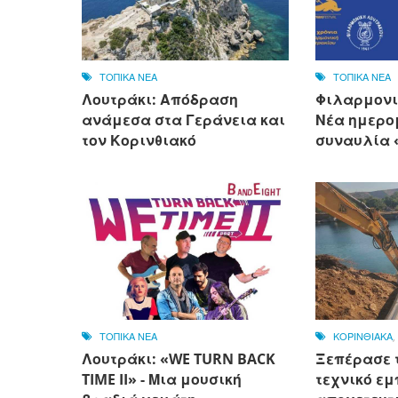
ΤΟΠΙΚΑ ΝΕΑ
ΤΟΠΙΚΑ ΝΕΑ
Λουτράκι: Απόδραση
Φιλαρμονι
ανάμεσα στα Γεράνεια και
Νέα ημερο
τον Κορινθιακό
συναυλία «
ΤΟΠΙΚΑ ΝΕΑ
ΚΟΡΙΝΘΙΑΚΑ
Λουτράκι: «WE TURN BACK
Ξεπέρασε 
TIME II» - Μια μουσική
τεχνικό εμ