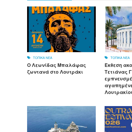
ΤΟΠΙΚΑ ΝΕΑ
ΤΟΠΙΚΑ ΝΕΑ
Ο Λεωνίδας Μπαλάφας
Έκθεση ακ
ζωντανά στο Λουτράκι
Τετιάνας Γ
εμπνευσμέ
αγαπημένε
Λουτρακίο