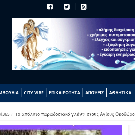
ΜΒΟΥΛΙΑ
CITY VIBE
ΕΠΙΚΑΙΡΟΤΗΤΑ
ΑΠΟΨΕΙΣ
ΑΘΛΗΤΙΚΑ
ki365
Tο απόλυτο παραδοσιακό γλέντι στους Αγίους Θεοδώρο