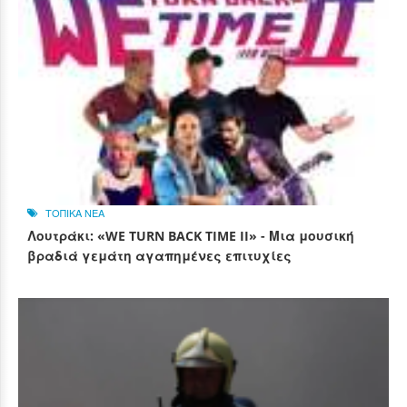
ΤΟΠΙΚΑ ΝΕΑ
Λουτράκι: «WE TURN BACK TIME II» - Μια μουσική
βραδιά γεμάτη αγαπημένες επιτυχίες