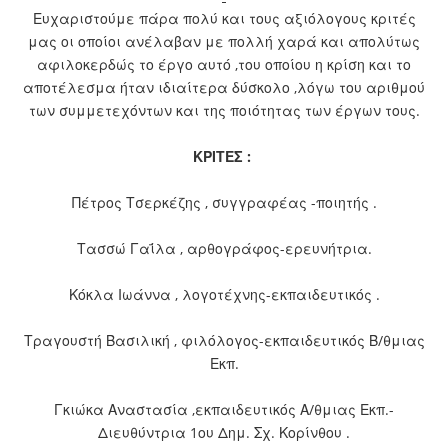
Ευχαριστούμε πάρα πολύ και τους αξιόλογους κριτές
μας οι οποίοι ανέλαβαν με πολλή χαρά και απολύτως
αφιλοκερδώς το έργο αυτό ,του οποίου η κρίση και το
αποτέλεσμα ήταν ιδιαίτερα δύσκολο ,λόγω του αριθμού
των συμμετεχόντων και της ποιότητας των έργων τους.
ΚΡΙΤΕΣ :
Πέτρος Τσερκέζης , συγγραφέας -ποιητής .
Τασσώ Γαΐλα , αρθογράφος-ερευνήτρια.
Κόκλα Ιωάννα , λογοτέχνης-εκπαιδευτικός .
Τραγουστή Βασιλική , φιλόλογος-εκπαιδευτικός Β/θμιας
Εκπ.
Γκιώκα Αναστασία ,εκπαιδευτικός Α/θμιας Εκπ.-
Διευθύντρια 1ου Δημ. Σχ. Κορίνθου .