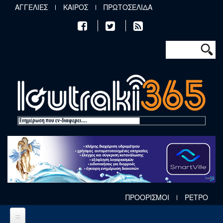
Παράκαμψη προς το κυρίως περιεχόμενο
ΑΓΓΕΛΙΕΣ
ΚΑΙΡΟΣ
ΠΡΩΤΟΣΕΛΙΔΑ
Φόρμα αν
Αναζήτηση
ΠΡΟΟΡΙΣΜΟΙ
ΡΕΤΡΟ