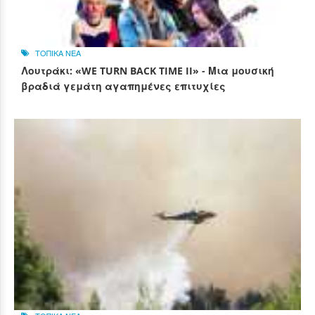
ΤΟΠΙΚΑ ΝΕΑ
Λουτράκι: «WE TURN BACK TIME II» - Μια μουσική
βραδιά γεμάτη αγαπημένες επιτυχίες