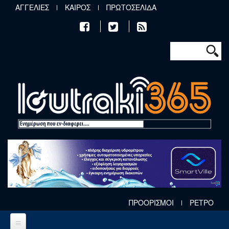
Παράκαμψη προς το κυρίως περιεχόμενο
ΑΓΓΕΛΙΕΣ
ΚΑΙΡΟΣ
ΠΡΩΤΟΣΕΛΙΔΑ
Φόρμα αν
Αναζήτηση
ΠΡΟΟΡΙΣΜΟΙ
ΡΕΤΡΟ