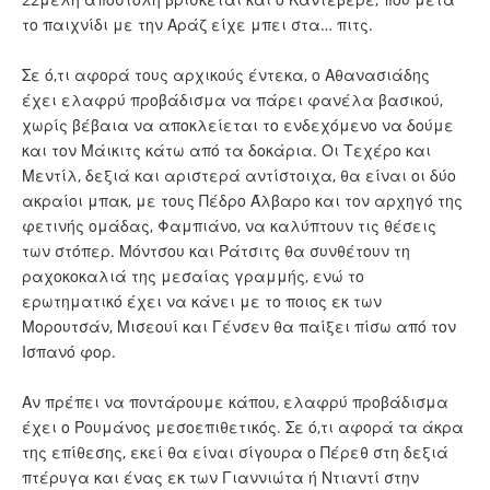
το παιχνίδι με την Αράζ είχε μπει στα… πιτς.
Σε ό,τι αφορά τους αρχικούς έντεκα, ο Αθανασιάδης
έχει ελαφρύ προβάδισμα να πάρει φανέλα βασικού,
χωρίς βέβαια να αποκλείεται το ενδεχόμενο να δούμε
και τον Μάικιτς κάτω από τα δοκάρια. Οι Τεχέρο και
Μεντίλ, δεξιά και αριστερά αντίστοιχα, θα είναι οι δύο
ακραίοι μπακ, με τους Πέδρο Άλβαρο και τον αρχηγό της
φετινής ομάδας, Φαμπιάνο, να καλύπτουν τις θέσεις
των στόπερ. Μόντσου και Ράτσιτς θα συνθέτουν τη
ραχοκοκαλιά της μεσαίας γραμμής, ενώ το
ερωτηματικό έχει να κάνει με το ποιος εκ των
Μορουτσάν, Μισεουί και Γένσεν θα παίξει πίσω από τον
Ισπανό φορ.
Αν πρέπει να ποντάρουμε κάπου, ελαφρύ προβάδισμα
έχει ο Ρουμάνος μεσοεπιθετικός. Σε ό,τι αφορά τα άκρα
της επίθεσης, εκεί θα είναι σίγουρα ο Πέρεθ στη δεξιά
πτέρυγα και ένας εκ των Γιαννιώτα ή Ντιαντί στην