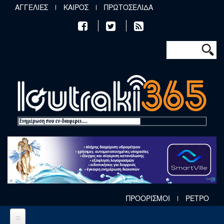
Παράκαμψη προς το κυρίως περιεχόμενο
ΑΓΓΕΛΙΕΣ
ΚΑΙΡΟΣ
ΠΡΩΤΟΣΕΛΙΔΑ
Φόρμα αν
Αναζήτηση
ΠΡΟΟΡΙΣΜΟΙ
ΡΕΤΡΟ