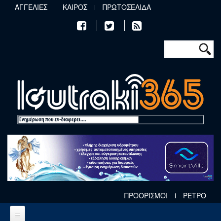
Παράκαμψη προς το κυρίως περιεχόμενο
ΑΓΓΕΛΙΕΣ
ΚΑΙΡΟΣ
ΠΡΩΤΟΣΕΛΙΔΑ
Φόρμα αν
Αναζήτηση
ΠΡΟΟΡΙΣΜΟΙ
ΡΕΤΡΟ