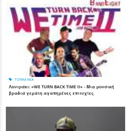
ΤΟΠΙΚΑ ΝΕΑ
Λουτράκι: «WE TURN BACK TIME II» - Μια μουσική
βραδιά γεμάτη αγαπημένες επιτυχίες