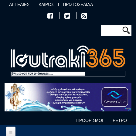
Παράκαμψη προς το κυρίως περιεχόμενο
ΑΓΓΕΛΙΕΣ
ΚΑΙΡΟΣ
ΠΡΩΤΟΣΕΛΙΔΑ
Φόρμα αν
Αναζήτηση
ΠΡΟΟΡΙΣΜΟΙ
ΡΕΤΡΟ