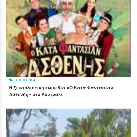
ΤΟΠΙΚΑ ΝΕΑ
Η ξεκαρδιστική κωμωδία «Ο Κατά Φαντασίαν
Ασθενής» στο Λουτράκι