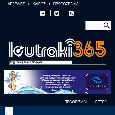
Παράκαμψη προς το κυρίως περιεχόμενο
ΑΓΓΕΛΙΕΣ
ΚΑΙΡΟΣ
ΠΡΩΤΟΣΕΛΙΔΑ
Φόρμα αν
Αναζήτηση
ΠΡΟΟΡΙΣΜΟΙ
ΡΕΤΡΟ