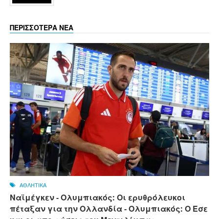
ΠΕΡΙΣΣΟΤΕΡΑ ΝΕΑ
ΑΘΛΗΤΙΚΑ
Ναϊμέγκεν - Ολυμπιακός: Οι ερυθρόλευκοι
πέταξαν για την Ολλανδία - Ολυμπιακός: Ο Έσε