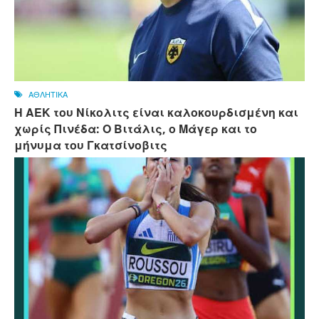
ΑΘΛΗΤΙΚΑ
Η ΑΕΚ του Νίκολιτς είναι καλοκουρδισμένη και
χωρίς Πινέδα: Ο Βιτάλις, ο Μάγερ και το
μήνυμα του Γκατσίνοβιτς