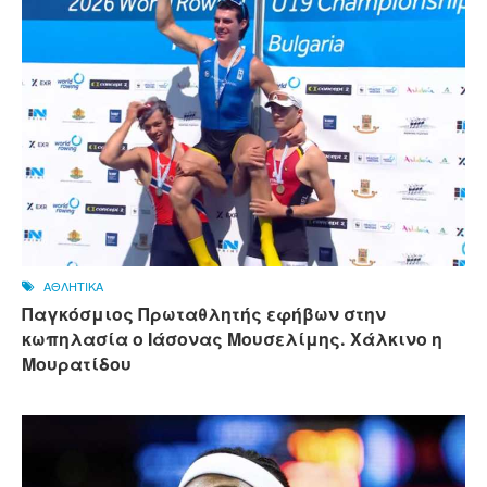
ΑΘΛΗΤΙΚΑ
Παγκόσμιος Πρωταθλητής εφήβων στην
κωπηλασία ο Ιάσονας Μουσελίμης. Χάλκινο η
Μουρατίδου