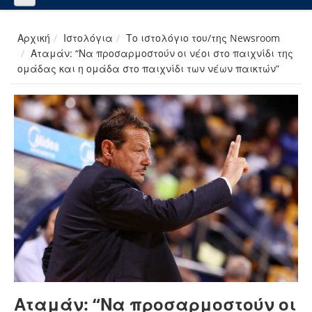
Αρχική
Ιστολόγια
Το ιστολόγιο του/της Newsroom
Αταμάν: “Να προσαρμοστούν οι νέοι στο παιχνίδι της
ομάδας και η ομάδα στο παιχνίδι των νέων παικτών”
Αταμάν: “Να προσαρμοστούν οι