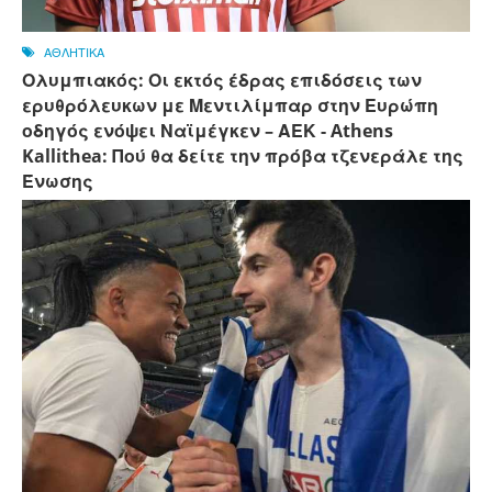
ΑΘΛΗΤΙΚΑ
Ολυμπιακός: Οι εκτός έδρας επιδόσεις των
ερυθρόλευκων με Μεντιλίμπαρ στην Ευρώπη
οδηγός ενόψει Ναϊμέγκεν – ΑΕΚ - Athens
Kallithea: Πού θα δείτε την πρόβα τζενεράλε της
Ένωσης