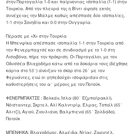
στην Πορτογαλία 1-0 και παίρνοντας ισοπαλία (1-1) στην
Τουρκία. Από την πλευρά της η Βίντι άφησε εκτός
συνέχειας την Μάλμε καθώς απέσπασε δύο ισοπαλίες,
1-1 στην Σουηδία και 0-0 στην Ουγγαρία.
Πέρασε με «Χ» στην Τουρκία
Η Μπενφίκα απέσπασε ισοπαλία 1-1 στην Τουρκία από
την Φενερμπαχτσέ και σε συνδυασμό με το 1-0 στη
Λισαβόνα, πήρε την πρόκριση. Οι Πορτογάλοι, με τον
Οδυσσέα Βλαχοδήμο κάτω από τα δοκάρια τους (δέχθηκε
κάρτα στο 53`) άνοιξαν το σκορ στο 26` με τον
Φερνάντες, ενώ οι γηπεδούχοι ισοφάρισαν στις
καθυστερήσεις του α` μέρους με τον Ποτούκ.
ΦΕΝΕΡΜΠΑΧΤΣΕ : Βολκάν, Ίσλα (80` Εζμπαϊρακλί),
Νόισταντερ, Σκρτελ, Αλί Καλντιρίμ, Έλμας, Τοπάλ (65`
Αλιτζί), Αγιού, Ζιουλιάνο, Βαλμπιενά (65` Σολδάδο),
Ποτούκ
ΜΠΕΝΦΙΚΑ: Βλαχοδήμος, Αλμέιδα, Ντίας, Ζαρντέλ,