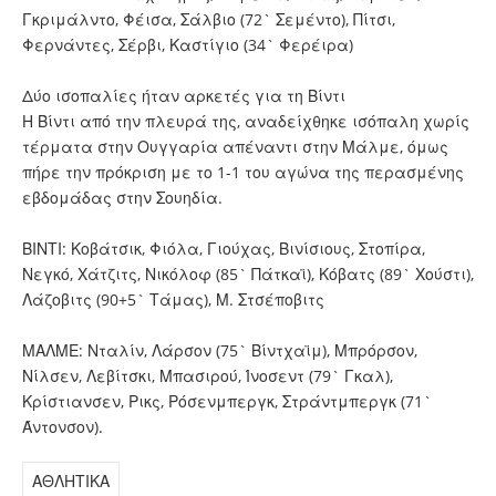
Γκριμάλντο, Φέισα, Σάλβιο (72` Σεμέντο), Πίτσι,
Φερνάντες, Σέρβι, Καστίγιο (34` Φερέιρα)
Δύο ισοπαλίες ήταν αρκετές για τη Βίντι
Η Βίντι από την πλευρά της, αναδείχθηκε ισόπαλη χωρίς
τέρματα στην Ουγγαρία απέναντι στην Μάλμε, όμως
πήρε την πρόκριση με το 1-1 του αγώνα της περασμένης
εβδομάδας στην Σουηδία.
ΒΙΝΤΙ: Κοβάτσικ, Φιόλα, Γιούχας, Βινίσιους, Στοπίρα,
Νεγκό, Χάτζιτς, Νικόλοφ (85` Πάτκαϊ), Κόβατς (89` Χούστι),
Λάζοβιτς (90+5` Τάμας), Μ. Στσέποβιτς
ΜΑΛΜΕ: Νταλίν, Λάρσον (75` Βίντχαϊμ), Μπρόρσον,
Νίλσεν, Λεβίτσκι, Μπασιρού, Ίνοσεντ (79` Γκαλ),
Κρίστιανσεν, Ρικς, Ρόσενμπεργκ, Στράντμπεργκ (71`
Άντονσον).
ΑΘΛΗΤΙΚΑ