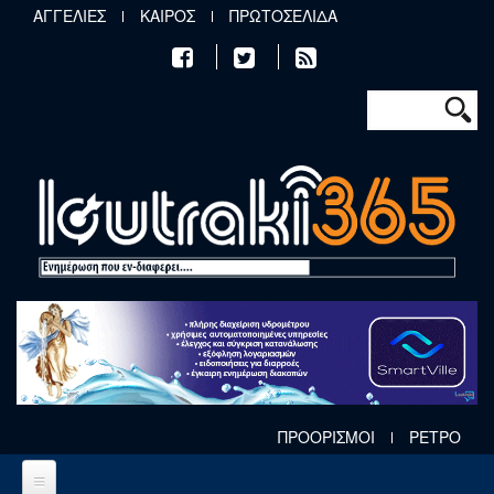
Παράκαμψη προς το κυρίως περιεχόμενο
ΑΓΓΕΛΙΕΣ
ΚΑΙΡΟΣ
ΠΡΩΤΟΣΕΛΙΔΑ
Φόρμα αν
Αναζήτηση
ΠΡΟΟΡΙΣΜΟΙ
ΡΕΤΡΟ