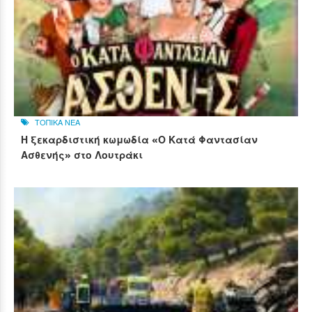
ΤΟΠΙΚΑ ΝΕΑ
Η ξεκαρδιστική κωμωδία «Ο Κατά Φαντασίαν
Ασθενής» στο Λουτράκι