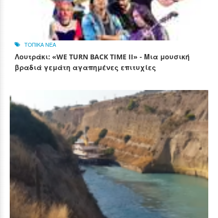
ΤΟΠΙΚΑ ΝΕΑ
Λουτράκι: «WE TURN BACK TIME II» - Μια μουσική
βραδιά γεμάτη αγαπημένες επιτυχίες