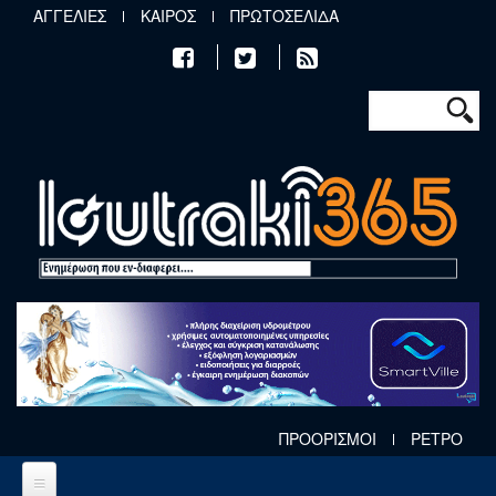
Παράκαμψη προς το κυρίως περιεχόμενο
ΑΓΓΕΛΙΕΣ
ΚΑΙΡΟΣ
ΠΡΩΤΟΣΕΛΙΔΑ
Φόρμα αν
Αναζήτηση
ΠΡΟΟΡΙΣΜΟΙ
ΡΕΤΡΟ