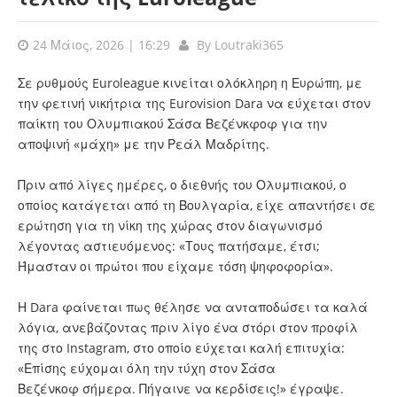
24 Μάιος, 2026 | 16:29
By
Loutraki365
Σε ρυθμούς Euroleague κινείται ολόκληρη η Ευρώπη, με
την φετινή νικήτρια της Eurovision Dara να εύχεται στον
παίκτη του Ολυμπιακού Σάσα Βεζένκφοφ για την
αποψινή «μάχη» με την Ρεάλ Μαδρίτης.
Πριν από λίγες ημέρες, ο διεθνής του Ολυμπιακού, ο
οποίος κατάγεται από τη Βουλγαρία, είχε απαντήσει σε
ερώτηση για τη νίκη της χώρας στον διαγωνισμό
λέγοντας αστιευόμενος: «Τους πατήσαμε, έτσι;
Ήμασταν οι πρώτοι που είχαμε τόση ψηφοφορία».
Η Dara φαίνεται πως θέλησε να ανταποδώσει τα καλά
λόγια, ανεβάζοντας πριν λίγο ένα στόρι στον προφίλ
της στο Instagram, στο οποίο εύχεται καλή επιτυχία:
«Επίσης εύχομαι όλη την τύχη στον Σάσα
Βεζένκοφ σήμερα. Πήγαινε να κερδίσεις!» έγραψε.