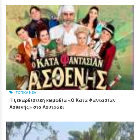
ΤΟΠΙΚΑ ΝΕΑ
Η ξεκαρδιστική κωμωδία «Ο Κατά Φαντασίαν
Ασθενής» στο Λουτράκι