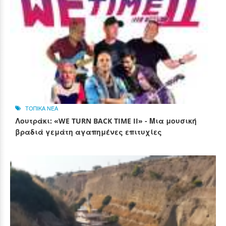
ΤΟΠΙΚΑ ΝΕΑ
Λουτράκι: «WE TURN BACK TIME II» - Μια μουσική
βραδιά γεμάτη αγαπημένες επιτυχίες