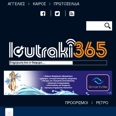
Παράκαμψη προς το κυρίως περιεχόμενο
ΑΓΓΕΛΙΕΣ
ΚΑΙΡΟΣ
ΠΡΩΤΟΣΕΛΙΔΑ
Φόρμα αν
Αναζήτηση
ΠΡΟΟΡΙΣΜΟΙ
ΡΕΤΡΟ