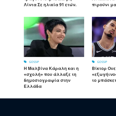
Λίντα Σε ηλικία 91 ετών.
πιρούνι μ
GOSSIP
GOSSIP
Η Μαλβίνα Κάραλη και η
Βίκτορ Ου
«σχολή» που άλλαξε τη
«εξωγήινο
δημοσιογραφία στην
το μπάσκε
Ελλάδα