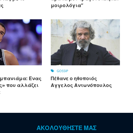
ας
μοιρολόγια”
GOSSIP
εμπανιάμα: Ένας
Πέθανε ο ηθοποιός
ς» που αλλάζει
Αγγελος Αντωνόπουλος
τ
ΑΚΟΛΟΥΘΗΣΤΕ ΜΑΣ