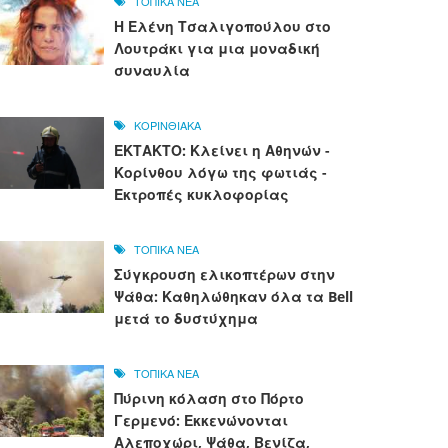
ΤΟΠΙΚΑ ΝΕΑ
Η Ελένη Τσαλιγοπούλου στο
Λουτράκι για μια μοναδική
συναυλία
ΚΟΡΙΝΘΙΑΚΑ
ΕΚΤΑΚΤΟ: Κλείνει η Αθηνών -
Κορίνθου λόγω της φωτιάς -
Εκτροπές κυκλοφορίας
ΤΟΠΙΚΑ ΝΕΑ
Σύγκρουση ελικοπτέρων στην
Ψάθα: Καθηλώθηκαν όλα τα Bell
μετά το δυστύχημα
ΤΟΠΙΚΑ ΝΕΑ
Πύρινη κόλαση στο Πόρτο
Γερμενό: Εκκενώνονται
Αλεποχώρι, Ψάθα, Βενίζα,