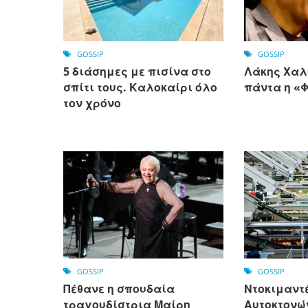
GOSSIP
GOSSIP
5 διάσημες με πισίνα στο
Λάκης Χαλκ
σπίτι τους. Καλοκαίρι όλο
πάντα η «
τον χρόνο
GOSSIP
GOSSIP
Πέθανε η σπουδαία
Ντοκιμαντ
τραγουδίστρια Μαίρη
Αυτοκτονώ