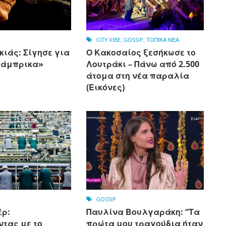
CITY VIBE
,
GOSSIP
,
ΤΟΠΙΚΑ ΝΕΑ
ιάς: Σίγησε για
Ο Κακοσαίος ξεσήκωσε το
Φάμπρικα»
Λουτράκι – Πάνω από 2.500
άτομα στη νέα παραλία
(Εικόνες)
GOSSIP
έρ:
Παυλίνα Βουλγαράκη: “Τα
ντας με το
πρώτα μου τραγούδια ήταν