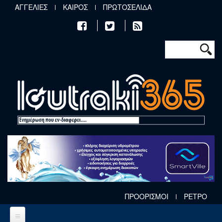
Παράκαμψη προς το κυρίως περιεχόμενο
ΑΓΓΕΛΙΕΣ
ΚΑΙΡΟΣ
ΠΡΩΤΟΣΕΛΙΔΑ
Φόρμα αν
Αναζήτηση
ΠΡΟΟΡΙΣΜΟΙ
ΡΕΤΡΟ