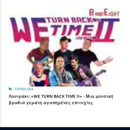
ΤΟΠΙΚΑ ΝΕΑ
Λουτράκι: «WE TURN BACK TIME II» - Μια μουσική
βραδιά γεμάτη αγαπημένες επιτυχίες