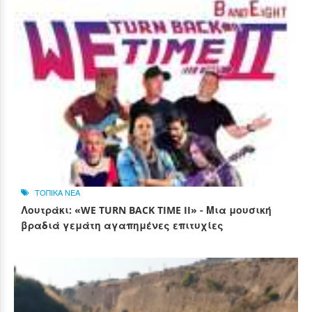
ΤΟΠΙΚΑ ΝΕΑ
Λουτράκι: «WE TURN BACK TIME II» - Μια μουσική
βραδιά γεμάτη αγαπημένες επιτυχίες