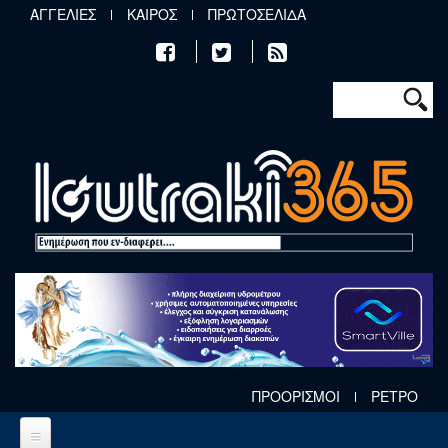
Παράκαμψη προς το κυρίως περιεχόμενο
ΑΓΓΕΛΙΕΣ
ΚΑΙΡΟΣ
ΠΡΩΤΟΣΕΛΙΔΑ
Φόρμα αν
Αναζήτηση
ΠΡΟΟΡΙΣΜΟΙ
ΡΕΤΡΟ