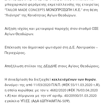
μπαχαρικών) φερόμενης εκμετάλλευσης της εταιρείας
“TAILOR MADE CONCEPTS ΜΟΝΟΠΡΟΣΩΠΗ Ι.Κ.Ε.” στη θέση
“Λιάντρο” της Κοινότητας Αγίων Θεοδώρων.
Αύξηση ισχύος και μεταφορά παροχής στον σταθμό ΟΣΕ
Αγίων Θεοδώρων.
Επέκταση του δημοτικού φωτισμού στη Δ.Ε. Λουτρακίου –
Περαχώρας.
Αποξήλωση στύλου της ΔΕΔΔΗΕ στους Αγίους Θεοδώρους.
Η συνεδρίαση θα διεξαχθεί
κεκλεισμένων των θυρών
,
δυνάμει της από 11/03/2020 Π.Ν.Π. (ΦΕΚ 55/11.03.2020 τ.Α’),
η οποία κυρώθηκε με τον ν. 4682/2020 (ΦΕΚ 76/03.04.2020
τ.Α’) και σύμφωνα με την υπ’ αριθμ. 40/20930/31.03.2020
εγκύκλιο ΥΠ.ΕΣ. (ΑΔΑ 6ΩΠΥ46ΜΤΛ6-50Ψ).