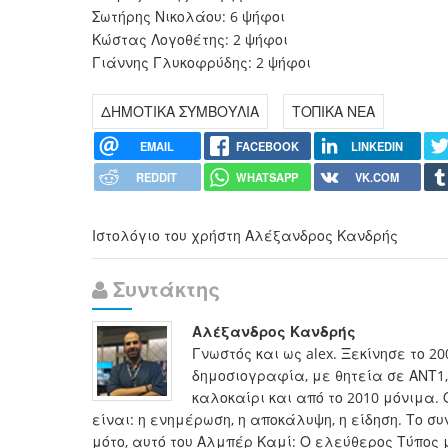
Σωτήρης Νικολάου: 6 ψήφοι
Κώστας Λογοθέτης: 2 ψήφοι
Γιάννης Γλυκοφρύδης: 2 ψήφοι
ΔΗΜΟΤΙΚΑ ΣΥΜΒΟΥΛΙΑ
ΤΟΠΙΚΑ ΝΕΑ
EMAIL
FACEBOOK
LINKEDIN
REDDIT
WHATSAPP
VK.COM
Ιστολόγιο του χρήστη Αλέξανδρος Κανδρής
Συντάκτης
Αλέξανδρος Κανδρής
Γνωστός και ως alex. Ξεκίνησε το 2
δημοσιογραφία, με θητεία σε ΑΝΤ1, 
καλοκαίρι και από το 2010 μόνιμα. 
είναι: η ενημέρωση, η αποκάλυψη, η είδηση. Το 
μότο, αυτό του Αλμπέρ Καμί: Ο ελεύθερος Τύπος 