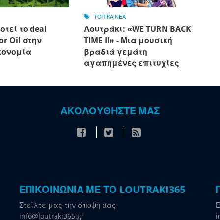
ΤΟΠΙΚΑ ΝΕΑ
οτεί το deal
Λουτράκι: «WE TURN BACK
or Oil στην
TIME II» - Μια μουσική
κονομία
βραδιά γεμάτη
αγαπημένες επιτυχίες
ΑΚΟΛΟΥΘΗΣΤΕ ΜΑΣ
ΕΠΙΚΟΙΝΩΝΙΑ ΜΕ ΤΟ LOUTRAKI365
Στείλτε μας την άποψη σας
Ε
info@loutraki365.gr
i