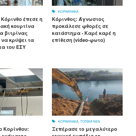
ΚΟΡΙΝΘΙΑΚΑ
 Κόρινθο έπεσε η
Κόρινθος: Άγνωστος
ιακή κουρτίνα
προκάλεσε φθορές σε
α βιτρίνας
κατάστημα - Καρέ καρέ η
 να κρύψει τα
επίθεση (video-φωτο)
α του ΕΣΥ
ΚΟΡΙΝΘΙΑΚΑ
,
ΤΟΠΙΚΑ ΝΕΑ
ο Κορίνθου:
Ξεπέρασε το μεγαλύτερο
 τμήματος
τεχνικό εμπόδιο το