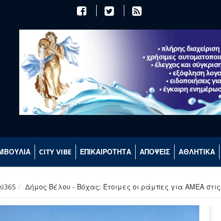
ΜΒΟΥΛΙΑ
CITY VIBE
ΕΠΙΚΑΙΡΟΤΗΤΑ
ΑΠΟΨΕΙΣ
ΑΘΛΗΤΙΚΑ
ki365
Δήμος Βέλου - Βόχας: Έτοιμες οι ράμπες για ΑΜΕΑ στι