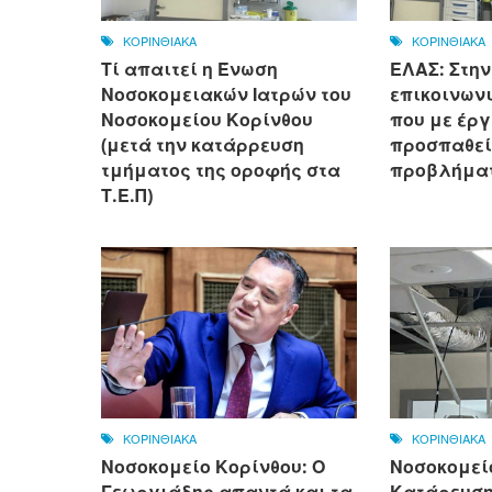
ΚΟΡΙΝΘΙΑΚΑ
ΚΟΡΙΝΘΙΑΚΑ
Τί απαιτεί η Ένωση
ΕΛΑΣ: Στην
Νοσοκομειακών Ιατρών του
επικοινων
Νοσοκομείου Κορίνθου
που με έργ
(μετά την κατάρρευση
προσπαθεί
τμήματος της οροφής στα
προβλήματ
Τ.Ε.Π)
ΚΟΡΙΝΘΙΑΚΑ
ΚΟΡΙΝΘΙΑΚΑ
Νοσοκομείο Κορίνθου: Ο
Νοσοκομεί
Γεωργιάδης απαντά και τα
Κατάρευση