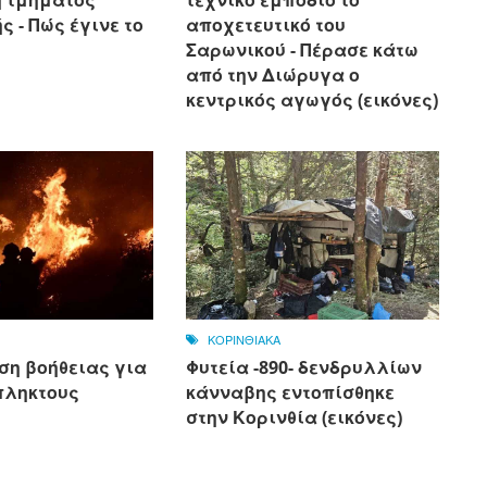
 - Πώς έγινε το
αποχετευτικό του
Σαρωνικού - Πέρασε κάτω
από την Διώρυγα ο
κεντρικός αγωγός (εικόνες)
ΚΟΡΙΝΘΙΑΚΑ
ση βοήθειας για
Φυτεία -890- δενδρυλλίων
πληκτους
κάνναβης εντοπίσθηκε
στην Κορινθία (εικόνες)