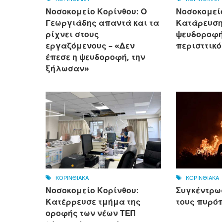
Νοσοκομείο Κορίνθου: Ο
Νοσοκομεί
Γεωργιάδης απαντά και τα
Κατάρευση
ρίχνει στους
ψευδοροφής
εργαζόμενους – «Δεν
περισττικό
έπεσε η ψευδοροφή, την
ξήλωσαν»
ΚΟΡΙΝΘΙΑΚΑ
ΚΟΡΙΝΘΙΑΚΑ
Νοσοκομείο Κορίνθου:
Συγκέντρω
Κατέρρευσε τμήμα της
τους πυρό
οροφής των νέων ΤΕΠ