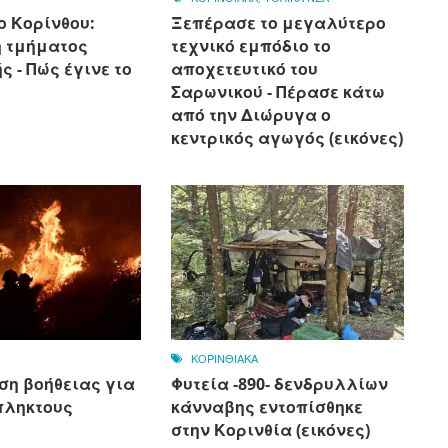
ο Κορίνθου:
Ξεπέρασε το μεγαλύτερο
 τμήματος
τεχνικό εμπόδιο το
 - Πώς έγινε το
αποχετευτικό του
Σαρωνικού - Πέρασε κάτω
από την Διώρυγα ο
κεντρικός αγωγός (εικόνες)
ΚΟΡΙΝΘΙΑΚΑ
ση βοήθειας για
Φυτεία -890- δενδρυλλίων
πληκτους
κάνναβης εντοπίσθηκε
στην Κορινθία (εικόνες)