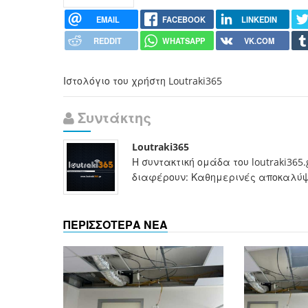
EMAIL
FACEBOOK
LINKEDIN
REDDIT
WHATSAPP
VK.COM
Ιστολόγιο του χρήστη Loutraki365
Συντάκτης
Loutraki365
Η συντακτική ομάδα του loutraki365
διαφέρουν: Καθημερινές αποκαλύψει
ΠΕΡΙΣΣΟΤΕΡΑ ΝΕΑ