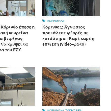
ΚΟΡΙΝΘΙΑΚΑ
 Κόρινθο έπεσε η
Κόρινθος: Άγνωστος
ιακή κουρτίνα
προκάλεσε φθορές σε
α βιτρίνας
κατάστημα - Καρέ καρέ η
 να κρύψει τα
επίθεση (video-φωτο)
α του ΕΣΥ
ΚΟΡΙΝΘΙΑΚΑ
,
ΤΟΠΙΚΑ ΝΕΑ