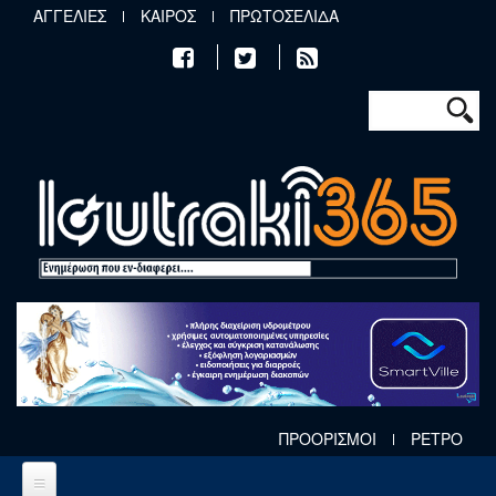
Παράκαμψη προς το κυρίως περιεχόμενο
ΑΓΓΕΛΙΕΣ
ΚΑΙΡΟΣ
ΠΡΩΤΟΣΕΛΙΔΑ
Φόρμα αν
Αναζήτηση
ΠΡΟΟΡΙΣΜΟΙ
ΡΕΤΡΟ