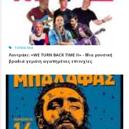
ΤΟΠΙΚΑ ΝΕΑ
Λουτράκι: «WE TURN BACK TIME II» - Μια μουσική
βραδιά γεμάτη αγαπημένες επιτυχίες