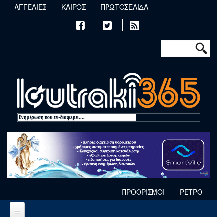
Παράκαμψη προς το κυρίως περιεχόμενο
ΑΓΓΕΛΙΕΣ
ΚΑΙΡΟΣ
ΠΡΩΤΟΣΕΛΙΔΑ
Φόρμα αν
Αναζήτηση
ΠΡΟΟΡΙΣΜΟΙ
ΡΕΤΡΟ