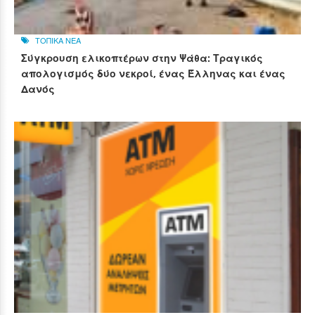
ΤΟΠΙΚΑ ΝΕΑ
Σύγκρουση ελικοπτέρων στην Ψάθα: Τραγικός
απολογισμός δύο νεκροί, ένας Έλληνας και ένας
Δανός