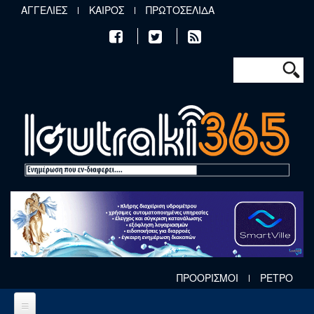
Παράκαμψη προς το κυρίως περιεχόμενο
ΑΓΓΕΛΙΕΣ
ΚΑΙΡΟΣ
ΠΡΩΤΟΣΕΛΙΔΑ
Φόρμα αν
Αναζήτηση
ΠΡΟΟΡΙΣΜΟΙ
ΡΕΤΡΟ