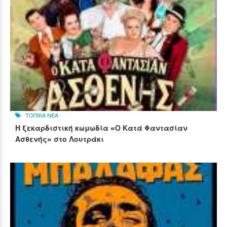
ΤΟΠΙΚΑ ΝΕΑ
Η ξεκαρδιστική κωμωδία «Ο Κατά Φαντασίαν
Ασθενής» στο Λουτράκι