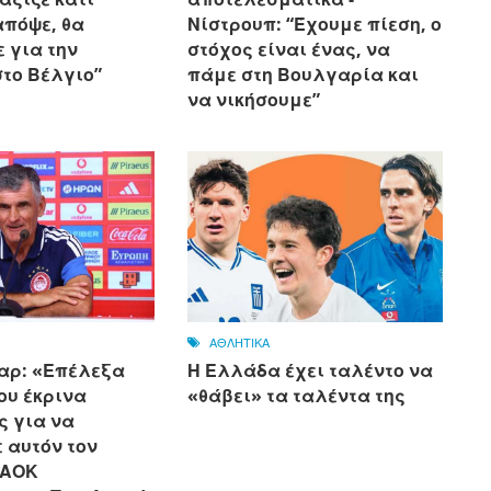
απόψε, θα
Νίστρουπ: “Έχουμε πίεση, ο
 για την
στόχος είναι ένας, να
στο Βέλγιο”
πάμε στη Βουλγαρία και
να νικήσουμε”
ΑΘΛΗΤΙΚΑ
αρ: «Επέλεξα
Η Ελλάδα έχει ταλέντο να
ου έκρινα
«θάβει» τα ταλέντα της
ς για να
 αυτόν τον
ΠΑΟΚ