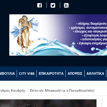
ΜΒΟΥΛΙΑ
CITY VIBE
ΕΠΙΚΑΙΡΟΤΗΤΑ
ΑΠΟΨΕΙΣ
ΑΘΛΗΤΙΚΑ
ανδρος Κανδρής
Έκλεισε Μπακασέτα ο Παναθηναϊκός!