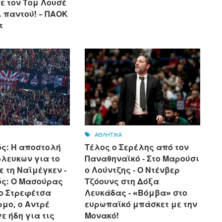
ε τον Τομ Λουσέ
.. παντού! – ΠΑΟΚ
τ
ΑΘΛΗΤΙΚΑ
ς: Η αποστολή
Τέλος ο Σερέλης από τον
όλευκων για το
Παναθηναϊκό - Στο Μαρούσι
ε τη Ναϊμέγκεν -
ο Λούντζης - Ο Ντένβερ
ς: Ο Μασούρας
Τζόουνς στη Δόξα
 ο Στρεφέτσα
Λευκάδας - «Βόμβα» στο
μο, ο Αντρέ
ευρωπαϊκό μπάσκετ με την
ε ήδη για τις
Μονακό!