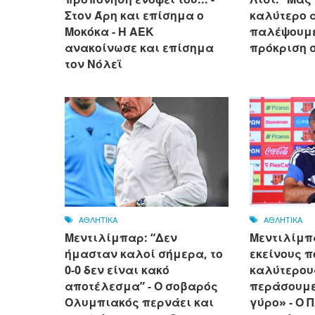
Στον Άρη και επίσημα ο
καλύτερο 
Μοκόκα - Η ΑΕΚ
παλέψουμε
ανακοίνωσε και επίσημα
πρόκριση 
τον Νόλεϊ
ΑΘΛΗΤΙΚΑ
ΑΘΛΗΤΙΚΑ
Μεντιλίμπαρ: “Δεν
Μεντιλίμπ
ήμασταν καλοί σήμερα, το
εκείνους π
0-0 δεν είναι κακό
καλύτερου
αποτέλεσμα” - Ο σοβαρός
περάσουμε
Ολυμπιακός περνάει και
γύρο» - Ο 