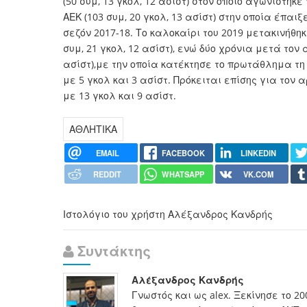
(50 συμ, 13 γκολ, 12 ασίστ) στον οποίο αγωνίστηκε
ΑΕΚ (103 συμ, 20 γκολ, 13 ασίστ) στην οποία έπα
σεζόν 2017-18. Το καλοκαίρι του 2019 μετακινήθ
συμ, 21 γκολ, 12 ασίστ), ενώ δύο χρόνια μετά τον
ασίστ),με την οποία κατέκτησε το πρωτάθλημα τη
με 5 γκολ και 3 ασίστ. Πρόκειται επίσης για τον 
με 13 γκολ και 9 ασίστ.
ΑΘΛΗΤΙΚΑ
EMAIL
FACEBOOK
LINKEDIN
REDDIT
WHATSAPP
VK.COM
Ιστολόγιο του χρήστη Αλέξανδρος Κανδρής
Συντάκτης
Αλέξανδρος Κανδρής
Γνωστός και ως alex. Ξεκίνησε το 2