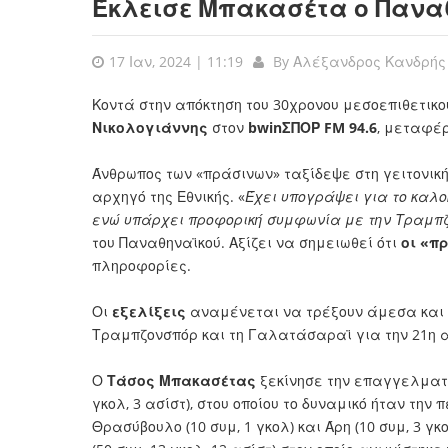
Έκλεισε Μπακασέτα ο Πανα
17 Ιαν, 2024 | 11:19
By
Αλέξανδρος Κανδρής
Κοντά στην απόκτηση του 30χρονου μεσοεπιθετικο
Νικολογιάννης
στον
bwinΣΠΟΡ FM 94.6
, μεταφέρ
Άνθρωπος των «πράσινων» ταξίδεψε στη γειτονική
αρχηγό της Εθνικής. «
Έχει υπογράψει για το καλο
ενώ υπάρχει προφορική συμφωνία με την Τραμπζ
του Παναθηναϊκού. Αξίζει να σημειωθεί ότι
οι «π
πληροφορίες.
Οι
εξελίξεις
αναμένεται να τρέξουν άμεσα και 
Τραμπζονσπόρ και τη Γαλατάσαραϊ για την 21η 
Ο
Τάσος Μπακασέτας
ξεκίνησε την επαγγελματι
γκολ, 3 ασίστ), στου οποίου το δυναμικό ήταν την
Θρασύβουλο (10 συμ, 1 γκολ) και Άρη (10 συμ, 3 γ