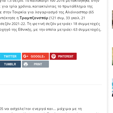
 για 1,5 σεζόν. Το καλοκαίρι του 2016 μετακινήθηκε στην
ιξε για τρία χρόνια, κατακτώντας το πρωτάθλημα της
ηκε στην Τουρκία για λογαριασμό της Αλάνιασπορ (65
 απέκτησε η
Τραμπζονσπόρ
(121 συμ, 33 γκολ, 21
 σεζόν 2021-22. Τη φετινή σεζόν μετράει 18 συμμετοχές
αρχηγό της Εθνικής, με την οποία μετράει 63 συμμετοχές,
TWITTER
GOOGLE+
PINTEREST
TUMBLR
PRINT
005 να ασχολείται ενεργά και... μάχιμα με τη