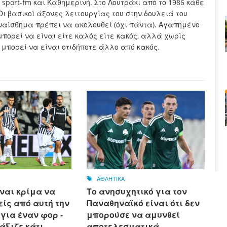
sport-fm και Καθημερινή. Στο Λουτράκι από το 1986 κάθε
Οι βασικοί άξονες λειτουργίας του στην δουλειά του
συναίσθημα πρέπει να ακολουθεί (όχι πάντα). Αγαπημένο
μπορεί να είναι είτε καλός είτε κακός, αλλά χωρίς
 μπορεί να είναι οτιδήποτε άλλο από κακός.
ΑΘΛΗΤΙΚΑ
ναι κρίμα να
Το ανησυχητικό για τον
ίς από αυτή την
Παναθηναϊκό είναι ότι δεν
ια έναν φορ - ​​
μπορούσε να αμυνθεί
 άξιζε κάτι
αποτελεσματικά -