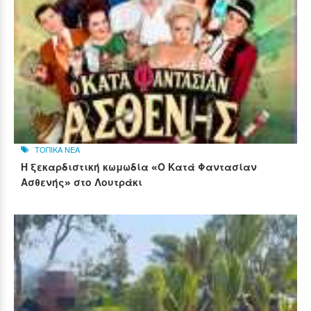
ΤΟΠΙΚΑ ΝΕΑ
Η ξεκαρδιστική κωμωδία «Ο Κατά Φαντασίαν
Ασθενής» στο Λουτράκι