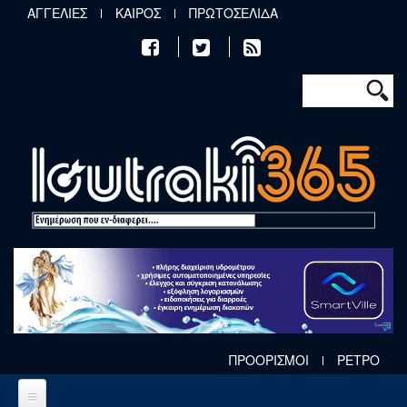
Παράκαμψη προς το κυρίως περιεχόμενο
ΑΓΓΕΛΙΕΣ
ΚΑΙΡΟΣ
ΠΡΩΤΟΣΕΛΙΔΑ
Φόρμα αν
Αναζήτηση
ΠΡΟΟΡΙΣΜΟΙ
ΡΕΤΡΟ