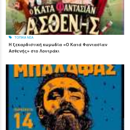
ΤΟΠΙΚΑ ΝΕΑ
Η ξεκαρδιστική κωμωδία «Ο Κατά Φαντασίαν
Ασθενής» στο Λουτράκι