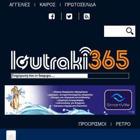
Παράκαμψη προς το κυρίως περιεχόμενο
ΑΓΓΕΛΙΕΣ
ΚΑΙΡΟΣ
ΠΡΩΤΟΣΕΛΙΔΑ
Φόρμα αν
Αναζήτηση
ΠΡΟΟΡΙΣΜΟΙ
ΡΕΤΡΟ