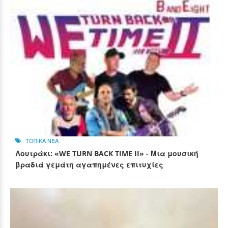
ΤΟΠΙΚΑ ΝΕΑ
Λουτράκι: «WE TURN BACK TIME II» - Μια μουσική
βραδιά γεμάτη αγαπημένες επιτυχίες