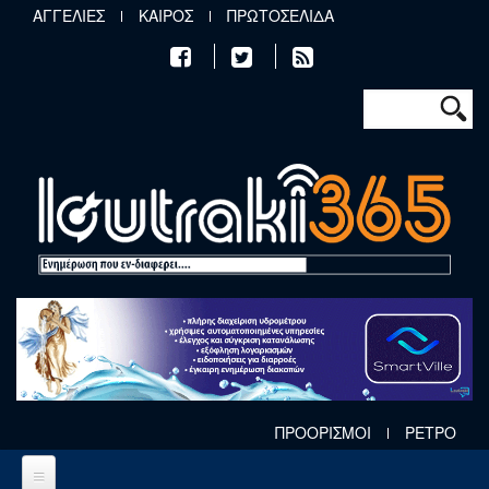
Παράκαμψη προς το κυρίως περιεχόμενο
ΑΓΓΕΛΙΕΣ
ΚΑΙΡΟΣ
ΠΡΩΤΟΣΕΛΙΔΑ
Φόρμα αν
Αναζήτηση
ΠΡΟΟΡΙΣΜΟΙ
ΡΕΤΡΟ