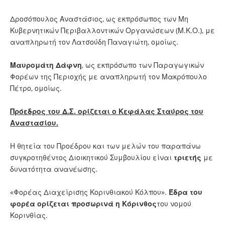
Δροσόπουλος Αναστάσιος, ως εκπρόσωπος των Μη
Κυβερνητικών Περιβαλλοντικών Οργανώσεων (Μ.Κ.Ο.), με
αναπληρωτή τον Λατσούδη Παναγιώτη, ομοίως.
Μαυρομάτη Δάφνη
, ως εκπρόσωπο των Παραγωγικών
Φορέων της Περιοχής με αναπληρωτή τον Μακρόπουλο
Πέτρο, ομοίως.
Πρόεδρος του Δ.Σ. ορίζεται ο Κεφάλας Σταύρος του
Αναστασίου.
Η θητεία του Προέδρου και των μελών του παραπάνω
συγκροτηθέντος Διοικητικού Συμβουλίου είναι
τριετής
με
δυνατότητα ανανέωσης.
«Φορέας Διαχείρισης Κορινθιακού Κόλπου».
Έδρα του
φορέα ορίζεται προσωρινά η Κόρινθος
του νομού
Κορινθίας.