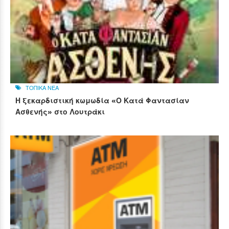
ΤΟΠΙΚΑ ΝΕΑ
Η ξεκαρδιστική κωμωδία «Ο Κατά Φαντασίαν
Ασθενής» στο Λουτράκι