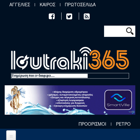
Παράκαμψη προς το κυρίως περιεχόμενο
ΑΓΓΕΛΙΕΣ
ΚΑΙΡΟΣ
ΠΡΩΤΟΣΕΛΙΔΑ
Φόρμα αν
Αναζήτηση
ΠΡΟΟΡΙΣΜΟΙ
ΡΕΤΡΟ