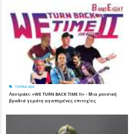
ΤΟΠΙΚΑ ΝΕΑ
Λουτράκι: «WE TURN BACK TIME II» - Μια μουσική
βραδιά γεμάτη αγαπημένες επιτυχίες