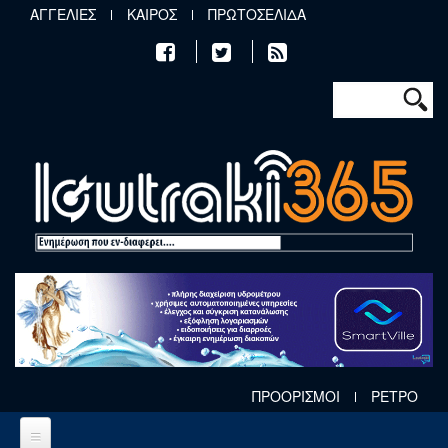
Παράκαμψη προς το κυρίως περιεχόμενο
ΑΓΓΕΛΙΕΣ
ΚΑΙΡΟΣ
ΠΡΩΤΟΣΕΛΙΔΑ
Φόρμα αν
Αναζήτηση
ΠΡΟΟΡΙΣΜΟΙ
ΡΕΤΡΟ