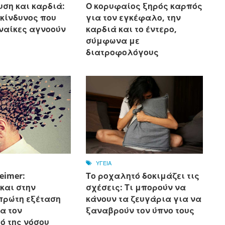
ση και καρδιά:
Ο κορυφαίος ξηρός καρπός
 κίνδυνος που
για τον εγκέφαλο, την
ναίκες αγνοούν
καρδιά και το έντερο,
σύμφωνα με
διατροφολόγους
ΥΓΕΙΑ
eimer:
Το ροχαλητό δοκιμάζει τις
και στην
σχέσεις: Τι μπορούν να
πρώτη εξέταση
κάνουν τα ζευγάρια για να
α τον
ξαναβρούν τον ύπνο τους
ό της νόσου