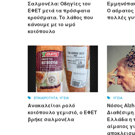
Σαλμονέλα: Οδηγίες του
Εμμηνόπαυ
ΕΦΕΤ μετά τα πρόσφατα
Ο αόρατος
κρούσματα. Το λάθος που
πολλές γυ
κάνουμε με το ωμό
κοτόπουλο
ΕΠΙΚΑΙΡΟΤΗΤΑ
,
ΥΓΕΙΑ
ΥΓΕΙΑ
Ανακαλείται ρολό
Νόσος Alzh
κοτόπουλο γεμιστό, ο ΕΦΕΤ
Διαθέσιμη 
βρήκε σαλμονέλα
Ελλάδα η 
αίματος γι
αποκλεισμ