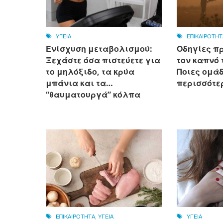
ΥΓΕΙΑ
ΕΠΙΚΑΙΡΟΤΗΤ
Ενίσχυση μεταβολισμού:
Οδηγίες π
Ξεχάστε όσα πιστεύετε για
τον καπνό 
το μηλόξιδο, τα κρύα
Ποιες ομά
μπάνια και τα…
περισσότε
“θαυματουργά” κόλπα
ΕΠΙΚΑΙΡΟΤΗΤΑ
,
ΥΓΕΙΑ
ΥΓΕΙΑ