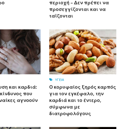
ρο
περιοχή – Δεν πρέπει να
προσεγγίζονται και να
ταϊζονται
ΥΓΕΙΑ
ση και καρδιά:
Ο κορυφαίος ξηρός καρπός
 κίνδυνος που
για τον εγκέφαλο, την
ναίκες αγνοούν
καρδιά και το έντερο,
σύμφωνα με
διατροφολόγους