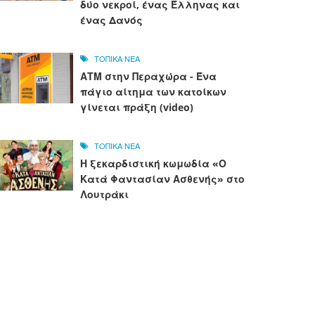
δύο νεκροί, ένας Έλληνας και
ένας Δανός
ΤΟΠΙΚΑ ΝΕΑ
ΑΤΜ στην Περαχώρα - Ένα
πάγιο αίτημα των κατοίκων
γίνεται πράξη (video)
ΤΟΠΙΚΑ ΝΕΑ
Η ξεκαρδιστική κωμωδία «Ο
Κατά Φαντασίαν Ασθενής» στο
Λουτράκι