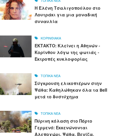
ΤΟΠΙΚΑ ΝΕΑ
Η Ελένη Τσαλιγοπούλου στο
Λουτράκι για μια μοναδική
συναυλία
ΚΟΡΙΝΘΙΑΚΑ
ΕΚΤΑΚΤΟ: Κλείνει η Αθηνών -
Κορίνθου λόγω της φωτιάς -
Εκτροπές κυκλοφορίας
ΤΟΠΙΚΑ ΝΕΑ
Σύγκρουση ελικοπτέρων στην
Ψάθα: Καθηλώθηκαν όλα τα Bell
μετά το δυστύχημα
ΤΟΠΙΚΑ ΝΕΑ
Πύρινη κόλαση στο Πόρτο
Γερμενό: Εκκενώνονται
Αλεποχώρι, Ψάθα, Βενίζα,