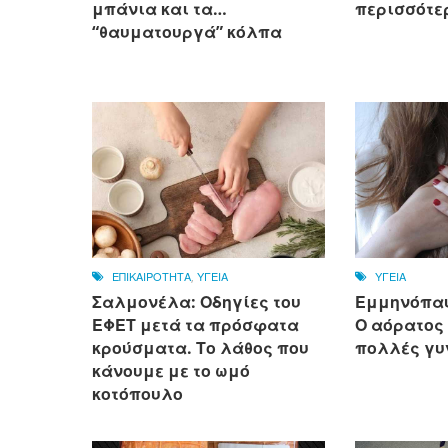
μπάνια και τα…
περισσότε
“θαυματουργά” κόλπα
ΕΠΙΚΑΙΡΟΤΗΤΑ
,
ΥΓΕΙΑ
ΥΓΕΙΑ
Σαλμονέλα: Οδηγίες του
Εμμηνόπαυ
ΕΦΕΤ μετά τα πρόσφατα
Ο αόρατος
κρούσματα. Το λάθος που
πολλές γυ
κάνουμε με το ωμό
κοτόπουλο