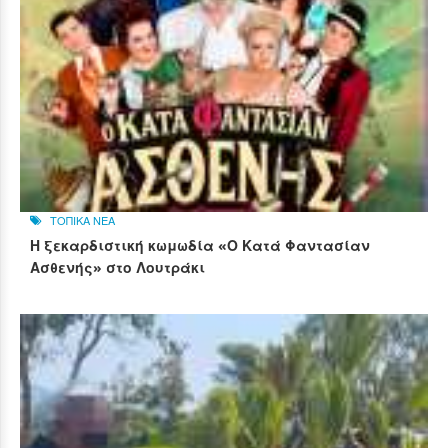
ΤΟΠΙΚΑ ΝΕΑ
Η ξεκαρδιστική κωμωδία «Ο Κατά Φαντασίαν
Ασθενής» στο Λουτράκι