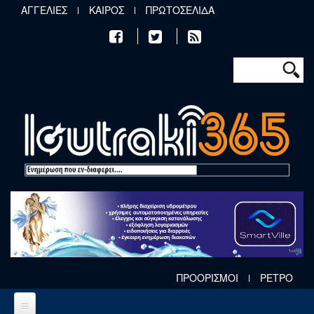
Παράκαμψη προς το κυρίως περιεχόμενο
ΑΓΓΕΛΙΕΣ
ΚΑΙΡΟΣ
ΠΡΩΤΟΣΕΛΙΔΑ
Φόρμα αν
Αναζήτηση
ΠΡΟΟΡΙΣΜΟΙ
ΡΕΤΡΟ