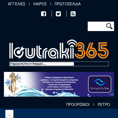
Παράκαμψη προς το κυρίως περιεχόμενο
ΑΓΓΕΛΙΕΣ
ΚΑΙΡΟΣ
ΠΡΩΤΟΣΕΛΙΔΑ
Φόρμα αν
Αναζήτηση
ΠΡΟΟΡΙΣΜΟΙ
ΡΕΤΡΟ