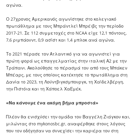
αγώνα.
Ο 27χρονος Αμερικανός αγωνίστηκε στο κολεγιακό
πρωτάθλημα με τους Μπράντλεϊ Μπρέιβς την περίοδο
2017-21. Σε 112 συμμετοχές στο NCAA είχε 12,1 πόντους,
7,6 ριμπάουντ, 0,9 ασίστ και 1,4 μπλοκ ανά αγώνα.
Το 2021 πέρασε τον Ατλαντικό για να αγωνιστεί για
πρώτη φορά ως επαγγελματίας στην ιταλική Α2 με την
Τράπανι. Ακολούθησε το πέρασμά του από τους Μπάκεν
Μπέαρς, με τους οποίους κατέκτησε το πρωτάθλημα στη
Δανία το 2023, τη Λούντβιγκσμπουργκ, τη Χαϊδελβέργη,
την Πιστόια και τη Χάποελ ΧαΕμέκ.
«Να κάνουμε ένα ακόμη βήμα μπροστά»
Πλέον θα ενισχύσει την ομάδα του Βαγγέλη Ζιάγκου και,
μιλώντας στο mykonosbc.gr, αναφέρθηκε στους λόγους
που τον οδήγησαν να συνεχίσει την καριέρα του στη