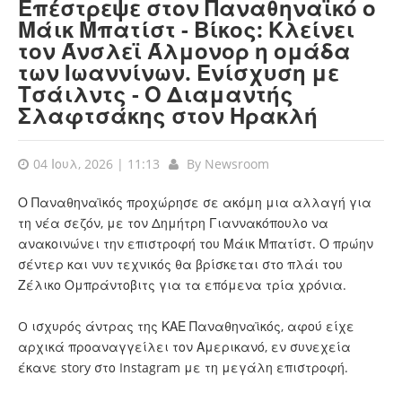
Επέστρεψε στον Παναθηναϊκό ο
Μάικ Μπατίστ - Βίκος: Κλείνει
τον Άνσλεϊ Άλμονορ η ομάδα
των Ιωαννίνων. Ενίσχυση με
Τσάιλντς - Ο Διαμαντής
Σλαφτσάκης στον Ηρακλή
04 Ιουλ, 2026 | 11:13
By
Newsroom
Ο Παναθηναϊκός προχώρησε σε ακόμη μια αλλαγή για
τη νέα σεζόν, με τον Δημήτρη Γιαννακόπουλο να
ανακοινώνει την επιστροφή του Μάικ Μπατίστ. Ο πρώην
σέντερ και νυν τεχνικός θα βρίσκεται στο πλάι του
Ζέλικο Ομπράντοβιτς για τα επόμενα τρία χρόνια.
O ισχυρός άντρας της ΚΑΕ Παναθηναϊκός, αφού είχε
αρχικά προαναγγείλει τον Αμερικανό, εν συνεχεία
έκανε story στο Instagram με τη μεγάλη επιστροφή.