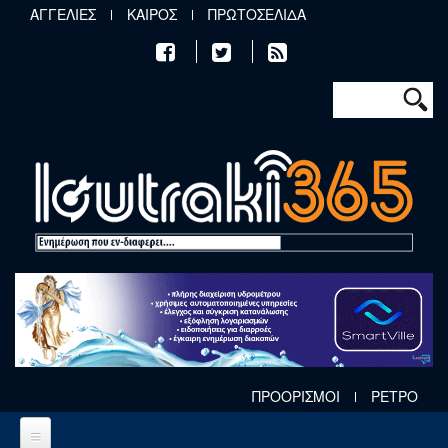
Παράκαμψη προς το κυρίως περιεχόμενο
ΑΓΓΕΛΙΕΣ
ΚΑΙΡΟΣ
ΠΡΩΤΟΣΕΛΙΔΑ
Φόρμα αν
Αναζήτηση
ΠΡΟΟΡΙΣΜΟΙ
ΡΕΤΡΟ