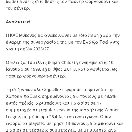
δώσει λύσεις στις θέσεις του πάουερ φόργουορντ και
του σέντερ.
Αναλυτικά
Η ΚΑΕ Μύκονος BC ανακοινώνει με ιδιαίτερη χαρά την
έναρξη της συνεργασίας της με τον Ελάιζα Τσάιλντς
για τη σεζόν 2026/27.
Ο Ελάιζα Τσάιλντς (Elijah Childs) γεννήθηκε στις 10
Ιανουαρίου 1999, έχει ύψος 2,01 μ. και αγωνίζεται ως
πάουερ φόργουορντ-σέντερ.
Τη σεζόν που ολοκληρώθηκε φόρεσε τη φανέλα της
Χάποελ ΧαΕμέκ, σημειώνοντας 9,6 πόντους με 48,5%
εντός πεδιάς, 5 ριμπάουντ και 1,6 ασίστ σε 17
συμμετοχές στη regular season της ισραηλινής Winner
League, με μέσο όρο 26,4 λεπτά ανά αγώνα. Όσον
αφορά τα playoffs, μέτρησε 13 πόντους, 5 ριμπάουντ και
2 ασίστ σε τέσσερις συμμετοχές, με 31,3 λεπτά ανά