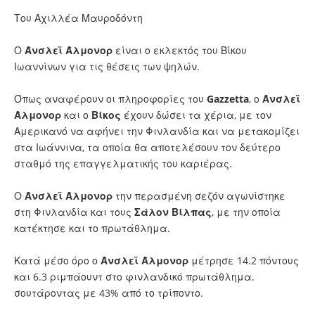
Του Αχιλλέα Μαυροδόντη
Ο
Άνσλεϊ Άλμονορ
είναι ο εκλεκτός του Βίκου
Ιωαννίνων για τις θέσεις των ψηλών.
Όπως αναφέρουν οι πληροφορίες του
Gazzetta
, ο
Άνσλεϊ
Άλμονορ
και ο
Βίκος
έχουν δώσει τα χέρια, με τον
Αμερικανό να αφήνει την Φινλανδία και να μετακομίζει
στα Ιωάννινα, τα οποία θα αποτελέσουν τον δεύτερο
σταθμό της επαγγελματικής του καριέρας.
Ο
Άνσλεϊ Άλμονορ
την περασμένη σεζόν αγωνίστηκε
στη Φινλανδία και τους
Σάλον Βίλπας
, με την οποία
κατέκτησε και το πρωτάθλημα.
Κατά μέσο όρο ο
Άνσλεϊ Άλμονορ
μέτρησε 14.2 πόντους
και 6.3 ριμπάουντ στο φινλανδικό πρωτάθλημα.
σουτάροντας με 43% από το τρίποντο.