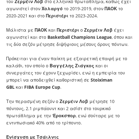
του
Ζερμέιν Λοβ
στο ελληνικό πρωτάθλημα, καθώς έχει
αγωνιστεί στον
Χολαργό
το 2019-2019, στον
ΠΑΟΚ
το
2020-2021 και στο
Περιστέρι
το 2023-2024.
Μάλιστα με
ΠΑΟΚ
και
Περιστέρι
ο
Ζερμέιν Λοβ
έχει
αγωνιστεί και στο
Basketball Champions League
, όπου και
τις δύο σεζόν μέτρησε διψήφιους μέσους όρους πόντων.
Πρόκειται για έναν παίκτη με εξαιρετική επαφή με το
καλάθι, τον οποίο ο
Βαγγέλης Ζιάγκος
και οι
συνεργάτες του έχουν ξεχωρίσει, ενώ η εμπειρία του
μπορεί να αποδειχθεί καθοριστική σε
Stoiximan
GBL
και
FIBA Europe Cup
.
Την περασμένη σεζόν ο
Ζερμέιν Λοβ
μέτρησε 10
πόντους, 2.1 ριμπάουντ και 2 ασίστ στο τουρκικό
πρωτάθλημα με την '
Εροκσπορ
, ενώ σούταρε με το
εντυπωσιακό 40% από το τρίποντο.
Ενίσχυση με Τσάιλντς