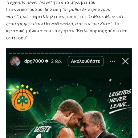
“Legends never leave”
ήταν το μήνυμα του
Γιαννακόπουλου, δηλαδή
“οι μύθοι δεν φεύγουν
ποτέ”,
ενώ παράλληλα ανέφερε ότι
“ο Μάικ Μπατίστ
επιστρέφει στον Παναθηναϊκό, στο τιμ του Ζοτς”.
Το
κεντρικό μήνυμα του story ήταν “Καλωσόρισες πίσω στο
σπίτι σου”.