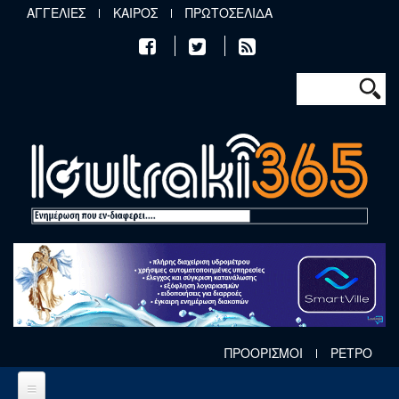
Παράκαμψη προς το κυρίως περιεχόμενο
ΑΓΓΕΛΙΕΣ
ΚΑΙΡΟΣ
ΠΡΩΤΟΣΕΛΙΔΑ
Φόρμα αν
Αναζήτηση
ΠΡΟΟΡΙΣΜΟΙ
ΡΕΤΡΟ