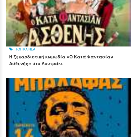
ΤΟΠΙΚΑ ΝΕΑ
Η ξεκαρδιστική κωμωδία «Ο Κατά Φαντασίαν
Ασθενής» στο Λουτράκι